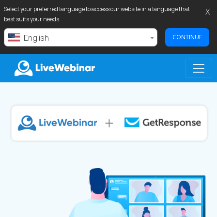
Select your preferred language to access our website in a language that
X
best suits your needs.
English
CONTINUE
LIVEWEBINAR.COM