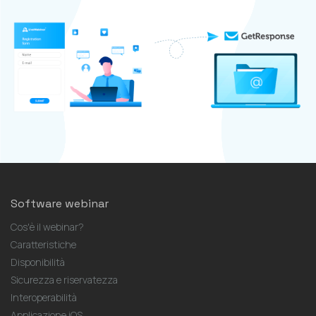
Software webinar
Cos'è il webinar?
Caratteristiche
Disponibilità
Sicurezza e riservatezza
Interoperabilità
Applicazione iOS