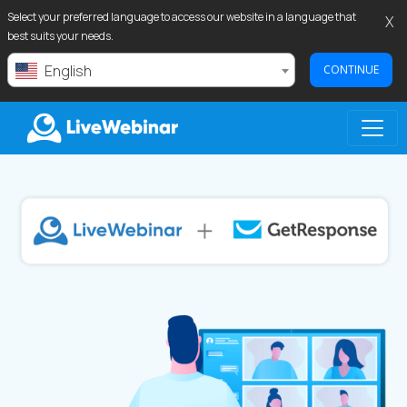
Select your preferred language to access our website in a language that
X
best suits your needs.
English
CONTINUE
LIVEWEBINAR.COM