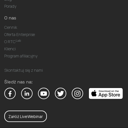
Porady
O nas
Cennik
Oferta Enterprise
Lab
O RTC
Klienci
Program afiliacyjny
Skontaktuj się z nami
Śledź nas na:
Załóż LiveWebinar