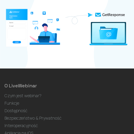
O LiveWebinar
Czym jest webinar?
Funkcje
Dostępność
Bezpieczeństwo & Prywatność
Interoperacyjność
Aplikacja na iOS