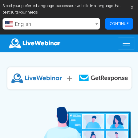
Select your preferred language to access our website in a language that
X
best suits your needs.
English
CONTINUE
LIVEWEBINAR.COM