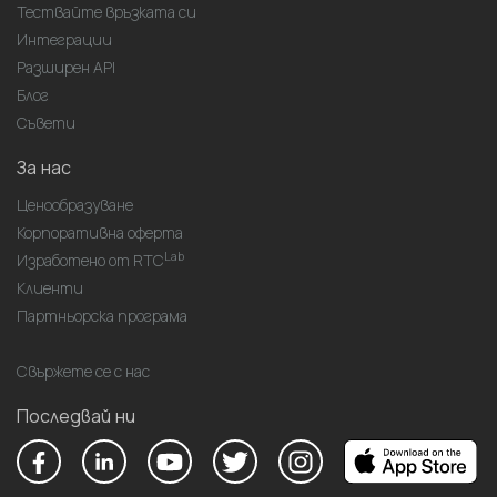
Тествайте връзката си
Интеграции
Разширен API
Блог
Съвети
За нас
Ценообразуване
Корпоративна оферта
Lab
Изработено от RTC
Клиенти
Партньорска програма
Свържете се с нас
Последвай ни