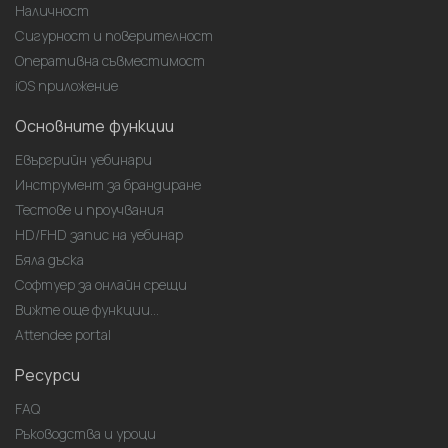
Наличност
Сигурност и поверителност
Оперативна съвместимост
iOS приложение
Основните функции
Евъргрийн уебинари
Инструмент за брандиране
Тестове и проучвания
HD/FHD запис на уебинар
Бяла дъска
Софтуер за онлайн срещи
Вижте още функции...
Attendee portal
Ресурси
FAQ
Ръководства и уроци