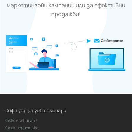
маркетингови кампании или за ефективни
продажби!
Софтуер за уеб семинари
Какво е уебинар?
Характеристика