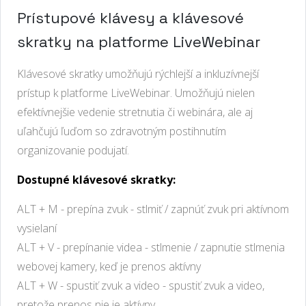
Prístupové klávesy a klávesové
skratky na platforme LiveWebinar
Klávesové skratky umožňujú rýchlejší a inkluzívnejší
prístup k platforme LiveWebinar. Umožňujú nielen
efektívnejšie vedenie stretnutia či webinára, ale aj
uľahčujú ľuďom so zdravotným postihnutím
organizovanie podujatí.
Dostupné klávesové skratky:
ALT + M - prepína zvuk - stlmiť / zapnúť zvuk pri aktívnom
vysielaní
ALT + V - prepínanie videa - stlmenie / zapnutie stlmenia
webovej kamery, keď je prenos aktívny
ALT + W - spustiť zvuk a video - spustiť zvuk a video,
pretože prenos nie je aktívny