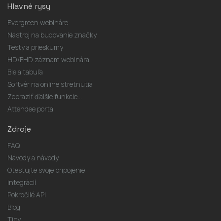
Hlavné rysy
Evergreen webináre
Nástroj na budovanie značky
Testy a prieskumy
HD/FHD záznam webinára
Biela tabuľa
Softvér na online stretnutia
Zobraziť ďalšie funkcie...
Attendee portal
Zdroje
FAQ
Návody a návody
Otestujte svoje pripojenie
integrácií
Pokročilé API
Blog
Tipy