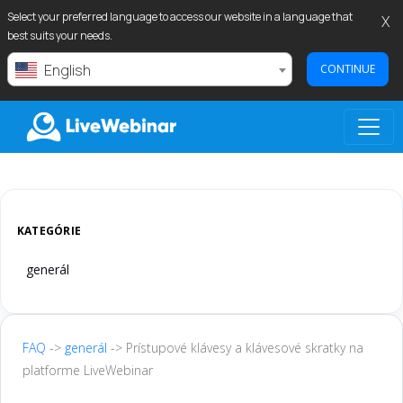
Select your preferred language to access our website in a language that
X
best suits your needs.
English
CONTINUE
LIVEWEBINAR.COM
KATEGÓRIE
generál
FAQ
->
generál
-> Prístupové klávesy a klávesové skratky na
platforme LiveWebinar