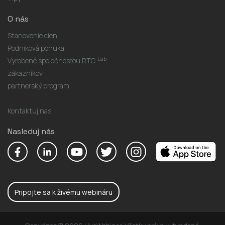
O nás
Stanovenie cien
Podniková ponuka
Lab
Vyrobené spoločnosťou RTC
zákazníkov
partnerský program
Kontaktuj nás
Nasleduj nás
Pripojte sa k živému webináru