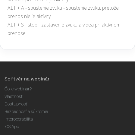
ALT + A - spustenie zvuku - spustenie zvuku, pretože
prenos nie je aktívny
ALT + S - stop - zastavenie zvuku a videa pri aktívnom
prenose
Softvér na webinár
Čo je webinár?
Vlastnosti
Dostupnosť
Bezpečnosť a súkromie
Interoperabilita
iOS App