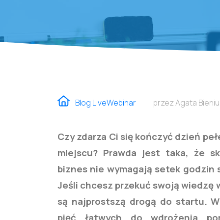
Blog LiveWebinar
przez Agata Bieniu
Czy zdarza Ci się kończyć dzień peł
miejscu? Prawda jest taka, że sk
biznes nie wymagają setek godzin 
Jeśli chcesz przekuć swoją wiedzę 
są najprostszą drogą do startu.
W
pięć łatwych do wdrożenia po