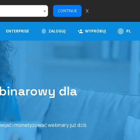
X
CONTINUE
ENTERPRISE
ZALOGUJ
WYPRÓBUJ
PL
binarowy dla
ijać i monetyzować webinary już dziś.