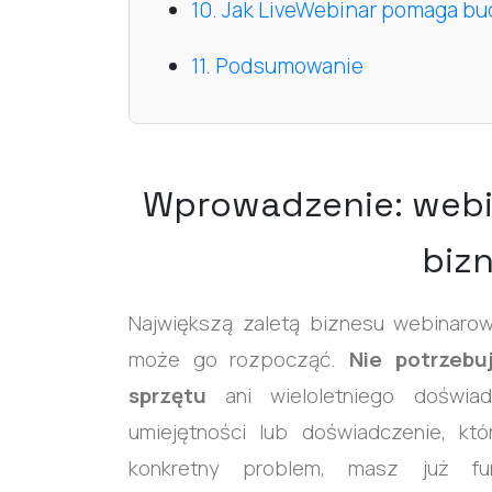
10. Jak LiveWebinar pomaga b
11. Podsumowanie
Wprowadzenie: web
biz
Największą zaletą biznesu webinarow
może go rozpocząć.
Nie potrzebu
sprzętu
ani wieloletniego doświad
umiejętności lub doświadczenie, k
konkretny problem, masz już f