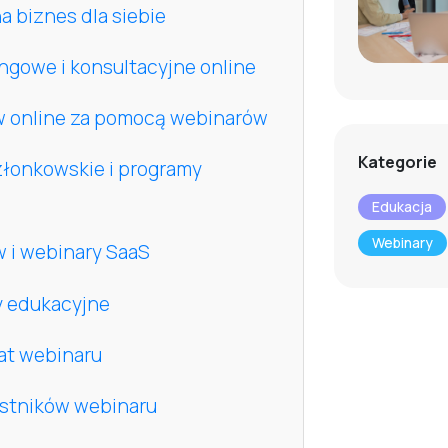
a biznes dla siebie
ngowe i konsultacyjne online
w online za pomocą webinarów
Kategorie
złonkowskie i programy
Edukacja
Webinary
 i webinary SaaS
y edukacyjne
at webinaru
estników webinaru