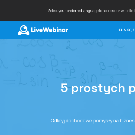
Select your preferred language to access our website 
FUNKCJE
LIVEWEBINAR.COM
5 prostych 
Odkryj dochodowe pomysły na biznes w