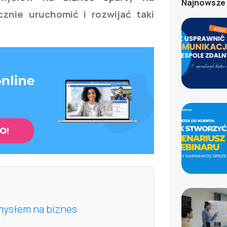
Najnowsze 
cznie uruchomić i rozwijać taki
mysłem na biznes