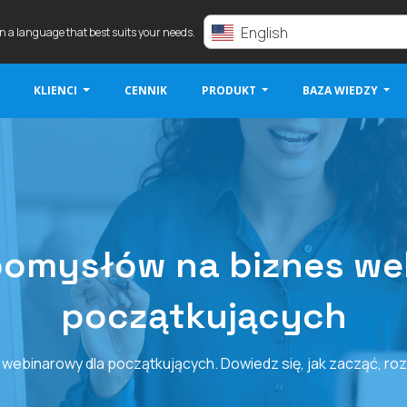
English
in a language that best suits your needs.
KLIENCI
CENNIK
PRODUKT
BAZA WIEDZY
pomysłów na biznes we
początkujących
ebinarowy dla początkujących. Dowiedz się, jak zacząć, rozw