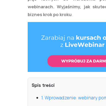
webinarach. Wyjaśnimy, jak skute
biznes krok po kroku
.
Spis treści
1. Wprowadzenie: webinary po