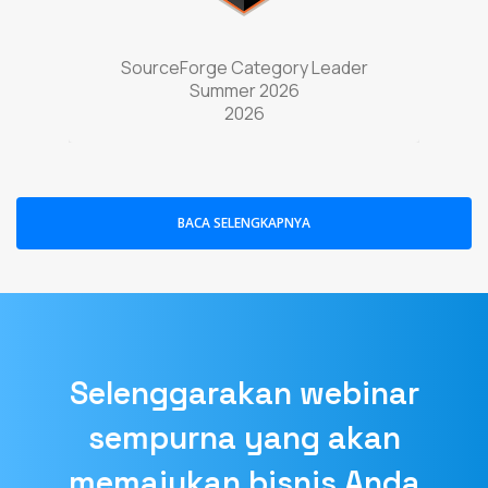
BACA SELENGKAPNYA
Selenggarakan webinar
sempurna yang akan
memajukan bisnis Anda
MULAI SEKARANG!