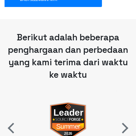
Berikut adalah beberapa
penghargaan dan perbedaan
yang kami terima dari waktu
ke waktu
w tab)
(opens in a new tab)
nter
SourceForge Category Leader
Sou
Summer 2026
2026