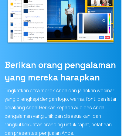
Berikan orang pengalaman
yang mereka harapkan
Tingkatkan citra merek Anda dan jalankan webinar
yang dilengkapi dengan logo, warna, font, dan latar
belakang Anda. Berikan kepada audiens Anda
pengalaman yang unik dan disesuaikan, dan
rangkul kekuatan branding untuk rapat, pelatihan,
dan presentasi penjualan Anda.