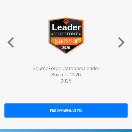
w tab)
(opens in a new tab)
nter
SourceForge Category Leader
Sou
Summer 2026
2026
PER SAPERNE DI PIÙ