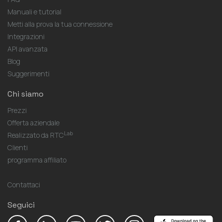
Manuali e tutorial
Metti alla prova la tua connessione
Integrazioni
API avanzata
Blog
Suggerimenti
Chi siamo
Prezzi
Offerta aziendale
Lab
Realizzato da RTC
Clienti
programma affiliato
Contattaci
Seguici