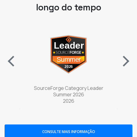
w tab)
(opens in a new tab)
nter
SourceForge Category Leader
Sou
Summer 2026
2026
CONSULTE MAIS INFORMAÇÃO