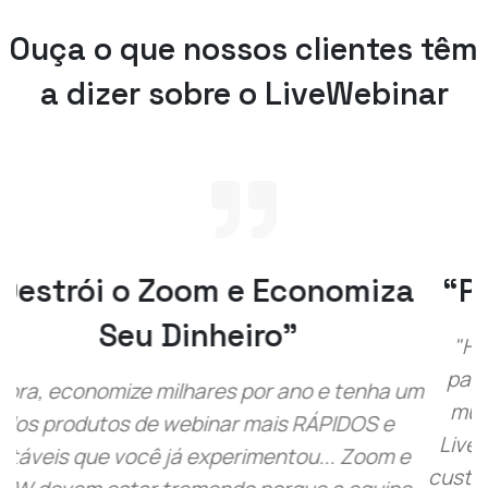
Ouça o que nossos clientes têm
a dizer sobre o LiveWebinar
“Produto Realmente Sólido!”
"Há algum tempo eu queria fazer webinars
pagos, mas outros softwares têm um custo
muito proibitivo e são difíceis de dominar. O
LiveWebinar é muito fácil de aprender e vale o
custo. Estou muito satisfeito com ele até agora