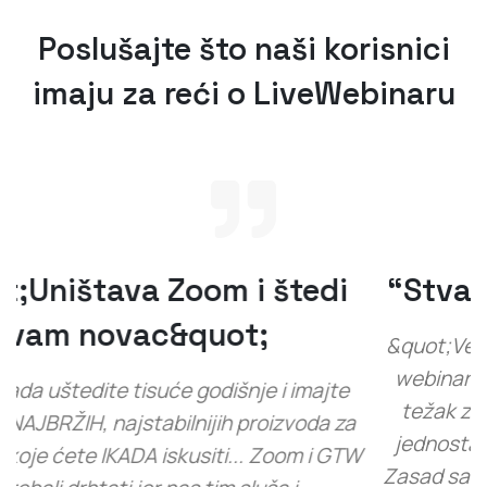
Poslušajte što naši korisnici
imaju za reći o LiveWebinaru
“Stvarno solidan proizvod!”
&quot;Već neko vrijeme želim raditi plaćene
webinare, ali je drugi softver bio vrlo skup i
težak za svladavanje. LiveWebinar je vrlo
jednostavan za naučiti i vrijedan je troška.
Zasad sam vrlo zadovoljan njime i stvarno ga