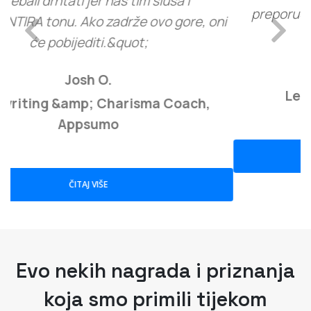
preporučujem. Napokon zarađujem putem
Previous
Next
webinara!&quot;
Tamica S.
Leadership Coach, Capterra
ČITAJ VIŠE
Evo nekih nagrada i priznanja
koja smo primili tijekom
vremena