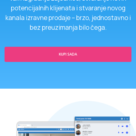
potencijalnih klijenata i stvaranje novog
kanala izravne prodaje – brzo, jednostavno i
bez preuzimanja bilo čega.
KUPI SADA