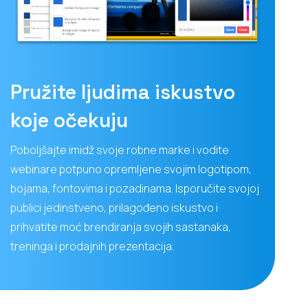
Pružite ljudima iskustvo
koje očekuju
Poboljšajte imidž svoje robne marke i vodite
webinare potpuno opremljene svojim logotipom,
bojama, fontovima i pozadinama. Isporučite svojoj
publici jedinstveno, prilagođeno iskustvo i
prihvatite moć brendiranja svojih sastanaka,
treninga i prodajnih prezentacija.