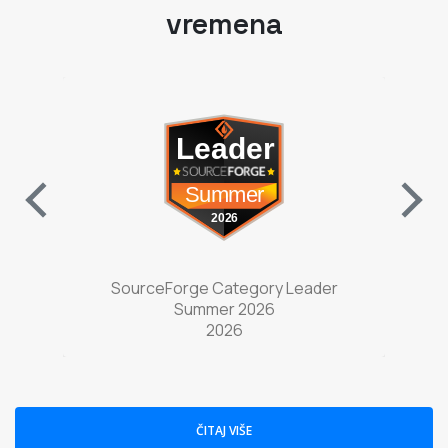
w tab)
(opens in a new tab)
nter
SourceForge Category Leader
Sou
Summer 2026
2026
ČITAJ VIŠE