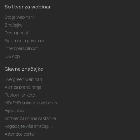
Softver za webinar
Što je Webinar?
Značajke
Dostupnost
Sigurnost i privatnost
Interoperabilnost
iOS App
Glavne značajke
Evergreen webinari
Alat za brendiranje
Testovi i ankete
HD/FHD snimanje webinara
Bijela ploča
Softver za online sastanke
Pogledajte više značajki...
Attendee portal