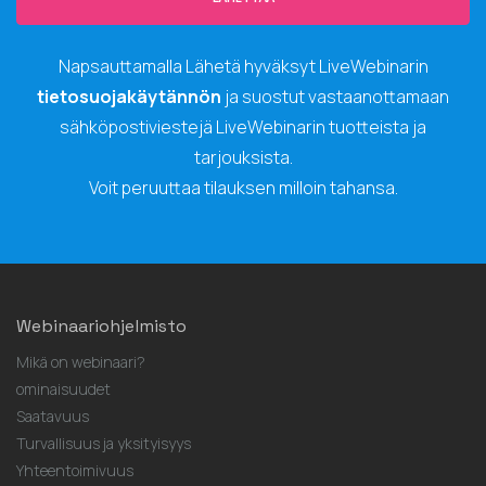
Napsauttamalla Lähetä hyväksyt LiveWebinarin
tietosuojakäytännön
ja suostut vastaanottamaan
sähköpostiviestejä LiveWebinarin tuotteista ja
tarjouksista.
Voit peruuttaa tilauksen milloin tahansa.
Webinaariohjelmisto
Mikä on webinaari?
ominaisuudet
Saatavuus
Turvallisuus ja yksityisyys
Yhteentoimivuus