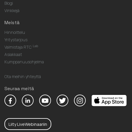
Blogi
Vinkkejä
Meistä
Hinnoittelu
Yritystarjous
Lab
Valmistaja RTC
Asiakkaat
Kumppanuusohjelma
Ota meihin yhteyttä
Seuraa meitä
Liity LiveWebinaariin