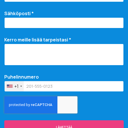
Sähköposti *
Kerro meille lisää tarpeistasi *
Puhelinnumero
+1
LÄHETTÄÄ