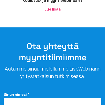
Koulutus- ja myyntiwebinaarit
Lue lisää
Ota yhteyttä
myyntitiimiimme
Autamme sinua mielellämme LiveWebinarin
yritysratkaisun tutkimisessa.
Sinun nimesi *