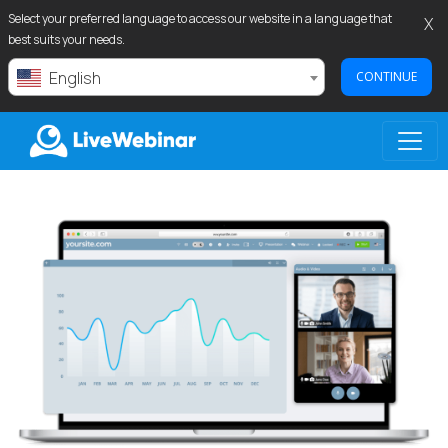
Select your preferred language to access our website in a language that
X
best suits your needs.
English
CONTINUE
LIVEWEBINAR.COM