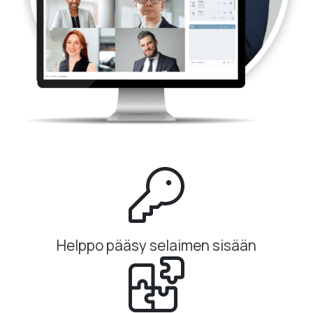
Helppo pääsy selaimen sisään