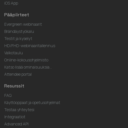
iOS App
Pääpiirteet
Evergreen webinaarit
Brändäystyökalu
Testit ja kyselyt
HD/FHD-webinaaritallennus
Valkotaulu
Online-kokousohjelmisto
Katso lisää ominaisuuksia...
Attendee portal
Resurssit
FAQ
Käyttöoppaat ja opetusohjelmat
Testaa yhteytesi
Integraatiot
Advanced API