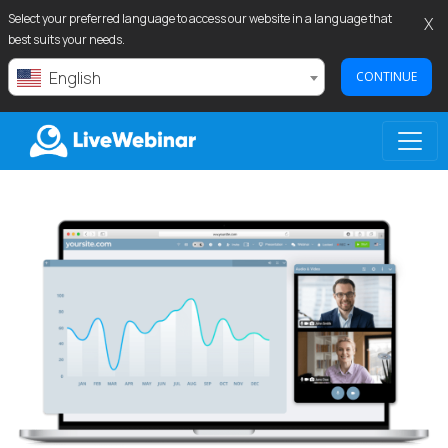
Select your preferred language to access our website in a language that
X
best suits your needs.
English
CONTINUE
LIVEWEBINAR.COM