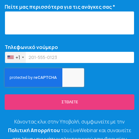
Πείτε μας περισσότερα για τις ανάγκες σας *
Τηλεφωνικό νούμερο
+1
ΣΤΕΊΛΕΤΕ
Κάνοντας κλικ στην Υποβολή, συμφωνείτε με την
Πολιτική Απορρήτου
του LiveWebinar και συναινείτε
στη λήψη μηνυμάτων ηλεκτρονικού ταχυδρομείου