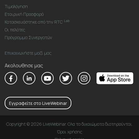
Τιμολόγηση
Εταιρική Προσφορά
Lab
Κατασκευάστηκε από την RTC
Οι πελάτες
Πρόγραμμα Συνεργατών
Επικοινωνήστε μαζί μας
Ακολουθησε μας
Εγγραφείτε στο LiveWebinar
Copyright © 2026 LiveWebinar. Ολα τα δικαιώματα διατηρούνται.
Όροι χρήσης