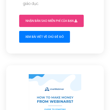
giáo dục.
(OPENS IN A M
NHẬN BẢN SAO MIỄN PHÍ CỦA BẠN
(OPENS IN A NEW TAB)
XEM BÀI VIẾT VỀ CHỦ ĐỀ ĐÓ