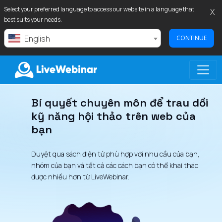
Select your preferred language to access our website in a language that
X
best suits your needs.
English
CONTINUE
Bí quyết chuyên môn để trau dồi
LIVEWEBINAR.COM
kỹ năng hội thảo trên web của
bạn
Duyệt qua sách điện tử phù hợp với nhu cầu của bạn,
nhóm của bạn và tất cả các cách bạn có thể khai thác
được nhiều hơn từ LiveWebinar.