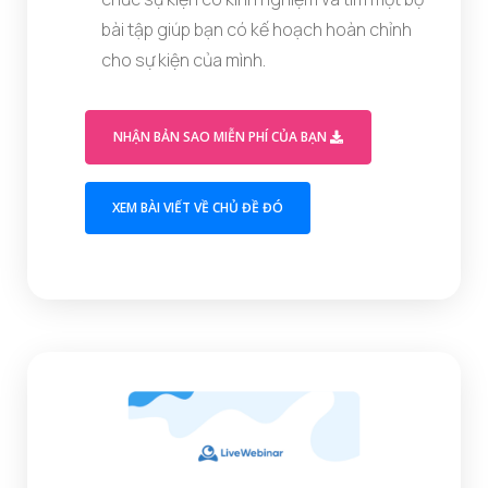
bài tập giúp bạn có kế hoạch hoàn chỉnh
cho sự kiện của mình.
(OPENS IN A M
NHẬN BẢN SAO MIỄN PHÍ CỦA BẠN
(OPENS IN A NEW TAB)
XEM BÀI VIẾT VỀ CHỦ ĐỀ ĐÓ