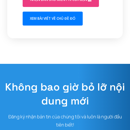
(OPENS IN A NEW TAB)
XEM BÀI VIẾT VỀ CHỦ ĐỀ ĐÓ
Không bao giờ bỏ lỡ nội
dung mới
Đăng ký nhận bản tin của chúng tôi và luôn là người đầu
tiên biết!