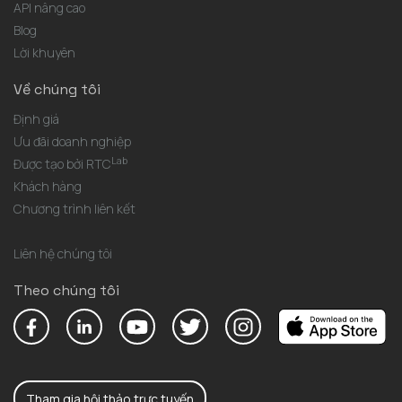
API nâng cao
Blog
Lời khuyên
Về chúng tôi
Định giá
Ưu đãi doanh nghiệp
Lab
Được tạo bởi RTC
Khách hàng
Chương trình liên kết
Liên hệ chúng tôi
Theo chúng tôi
Tham gia hội thảo trực tuyến