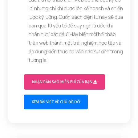
lợi nhưng chỉ khi được lên kế hoạch và chiến
lược kỹ lưỡng. Cuốn sách điện tử này sẽ đưa
bạn qua 10 yếu tố để suy nghĩ trước khi
nhấn nút “bắt đầu”. Hãy biến mỗi hội thảo
trên web thành một trải nghiệm học tập và
áp dụng kiến thức đó vào các sự kiện trong
tương lai.
(OPENS IN A M
NHẬN BẢN SAO MIỄN PHÍ CỦA BẠN
(OPENS IN A NEW TAB)
XEM BÀI VIẾT VỀ CHỦ ĐỀ ĐÓ