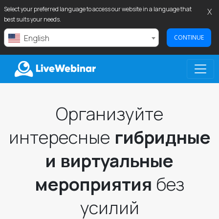
Select your preferred language to access our website in a language that
X
best suits your needs.
English
CONTINUE
LIVEWEBINAR.COM
Организуйте
интересные
гибридные
и виртуальные
мероприятия
без
усилий