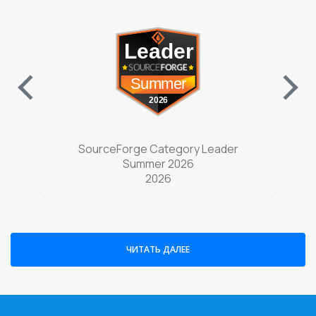
w tab)
(opens in a new tab)
nter
SourceForge Category Leader
Sou
Summer 2026
2026
ЧИТАТЬ ДАЛЕЕ