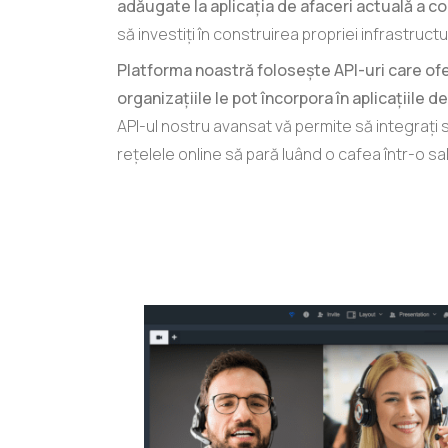
adăugate la aplicația de afaceri actuală a c
să investiți în construirea propriei infrastruct
Platforma noastră folosește API-uri care ofe
organizațiile le pot încorpora în aplicațiile d
API-ul nostru avansat vă permite să integrați s
rețelele online să pară luând o cafea într-o s