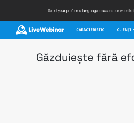
Select your preferred language to access our website 
CARACTERISTICI
CLIENȚI
LIVEWEBINAR.COM
Găzduiește fără ef