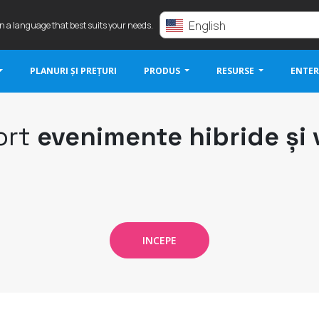
English
in a language that best suits your needs.
PLANURI ȘI PREȚURI
PRODUS
RESURSE
ENTER
ort
evenimente hibride și 
INCEPE