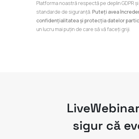
Platforma noastră respectă pe deplin GDPR și
standarde de siguranță.
Puteți avea încreder
confidențialitatea și protecția datelor partic
un lucru mai puțin de care să vă faceți griji.
LiveWebinar 
sigur că ev