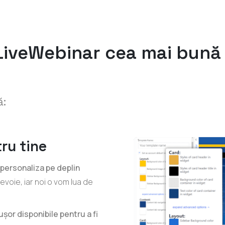
LiveWebinar cea mai bună
ă:
ru tine
 personaliza pe deplin
evoie, iar noi o vom lua de
șor disponibile pentru a fi