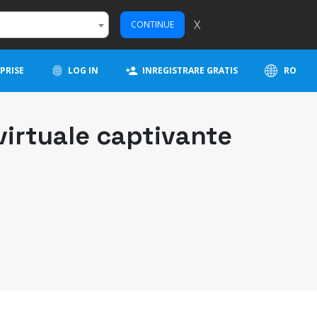
X
CONTINUE
PRISE
LOG IN
INREGISTRARE GRATIS
RO
virtuale captivante