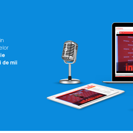
in
elor
ie
i de mii