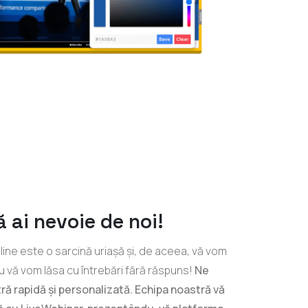
ă ai nevoie de noi!
ine este o sarcină uriașă și, de aceea, vă vom
 nu vă vom lăsa cu întrebări fără răspuns!
Ne
ă rapidă și personalizată. Echipa noastră vă