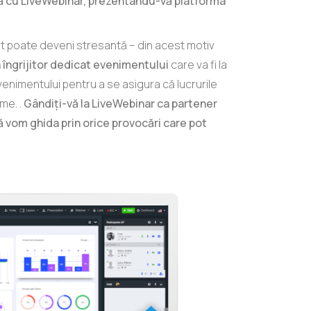
ță cu LiveWebinar, prezentându-vă platforma
 poate deveni stresantă – din acest motiv
 îngrijitor dedicat evenimentului
care va fi la
enimentului pentru a se asigura că lucrurile
me. .
Gândiți-vă la LiveWebinar ca partener
ă vom ghida prin orice provocări care pot