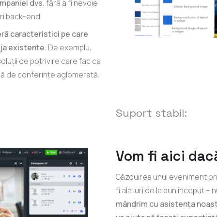
ompaniei dvs.
fără a fi nevoie
uri back-end.
ră caracteristici pe care
eja existente.
De exemplu,
oluții de potrivire care fac ca
ală de conferințe aglomerată.
Suport stabil:
Vom fi aici dac
Găzduirea unui eveniment onl
fi alături de la bun început –
mândrim cu asistența noastr