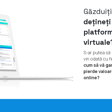
Găzduiț
dețineț
platfor
virtuale
S-ar putea să f
vin odată cu f
cum să vă ga
pierde valoar
online?