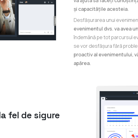
va ajuta să faceți cunoștin
și capacitățile acesteia.
Desfășurarea unui eveniment
evenimentul dvs. va avea un
îndemână pe tot parcursul ev
se vor desfășura fără proble
proactiv al evenimentului, v
apărea.
la fel de sigure