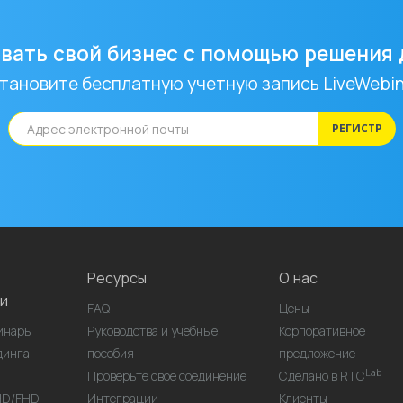
вать свой бизнес с помощью решения 
тановите бесплатную учетную запись LiveWebin
РЕГИСТР
Ресурсы
О нас
и
FAQ
Цены
инары
Руководства и учебные
Корпоративное
динга
пособия
предложение
Lab
Проверьте свое соединение
Сделано в RTC
HD/FHD
Интеграции
Клиенты