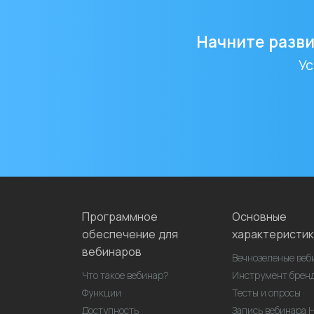
Начните разви
Ус
Адрес
электронной
почты
Программное
Основные
обеспечение для
характеристик
вебинаров
Вечнозеленые веб
Что такое вебинар?
Инструмент брен
Функции
Тесты и опросы
Доступность
Запись вебинара 