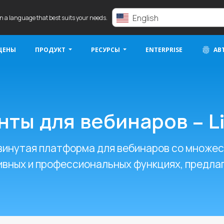
English
in a language that best suits your needs.
ЦЕНЫ
ПРОДУКТ
РЕСУРСЫ
ENTERPRISE
АВ
ты для вебинаров – L
двинутая платформа для вебинаров со множе
ивных и профессиональных функциях, предл