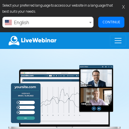
Select your preferred language to access our website in a language that
X
best suits your needs.
English
CONTINUE
LIVEWEBINAR.COM