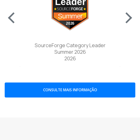
w tab)
(opens in a new tab)
nter
SourceForge Category Leader
Sou
Summer 2026
2026
CONSULTE MAIS INFORMAÇÃO