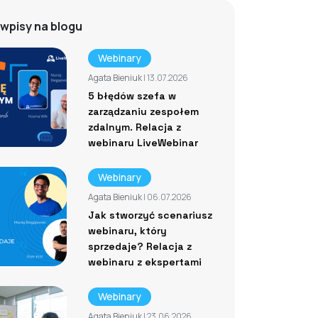
wpisy na blogu
Webinary
Agata Bieniuk
| 13.07.2026
5 błędów szefa w
zarządzaniu zespołem
zdalnym. Relacja z
webinaru LiveWebinar
Webinary
Agata Bieniuk
| 06.07.2026
Jak stworzyć scenariusz
webinaru, który
sprzedaje? Relacja z
webinaru z ekspertami
Webinary
Agata Bieniuk
| 23.06.2026