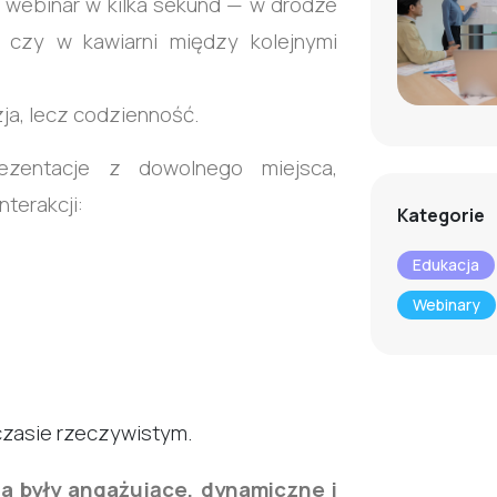
webinar w kilka sekund — w drodze
 czy w kawiarni między kolejnymi
zja, lecz codzienność.
rezentacje z dowolnego miejsca,
terakcji:
Kategorie
Edukacja
Webinary
czasie rzeczywistym.
a były angażujące, dynamiczne i