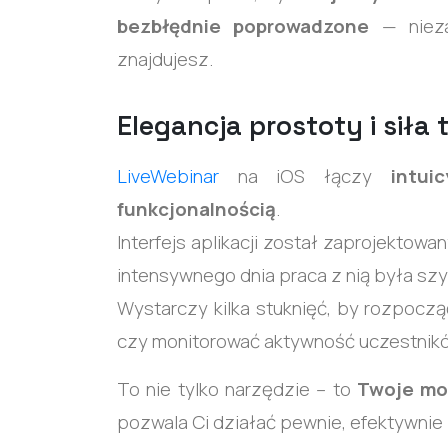
bezbłędnie poprowadzone
— nieza
znajdujesz.
Elegancja prostoty i siła 
LiveWebinar
na iOS łączy
intui
funkcjonalnością
.
Interfejs aplikacji został zaprojektowa
intensywnego dnia praca z nią była szyb
Wystarczy kilka stuknięć, by rozpocz
czy monitorować aktywność uczestnik
To nie tylko narzędzie – to
Twoje mo
pozwala Ci działać pewnie, efektywnie i