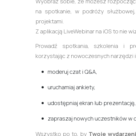
Wyobraź sobie, że możesz rozpocząć 
na spotkanie, w podróży służbowej,
projektami.
Z aplikacją LiveWebinar na iOS to nie wi
Prowadź spotkania, szkolenia i p
korzystając z nowoczesnych narzędzi in
moderuj czat i Q&A,
uruchamiaj ankiety,
udostępniaj ekran lub prezentację,
zapraszaj nowych uczestników w 
Wszystko po to, by
Twoje wydarzeni