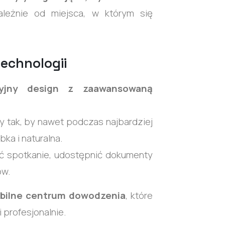
leżnie od miejsca, w którym się
technologii
cyjny design z zaawansowaną
ny tak, by nawet podczas najbardziej
ka i naturalna.
ąć spotkanie, udostępnić dokumenty
ów.
bilne centrum dowodzenia
, które
 profesjonalnie.