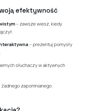
 Twoją efektywność
ywistym
– zawsze wiesz, kiedy
łączył.
 interaktywna
– prezentuj pomysły
.
biernych słuchaczy w aktywnych
 żadnego zapomnianego
ikacja?