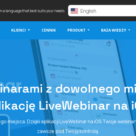
English
in a language that best suits your needs.
KLIENCI
CENNIK
PRODUKT
BAZA WIEDZY
inarami z dowolnego mi
likację LiveWebinar na i
o miejsca. Dzięki aplikacji LiveWebinar na iOS Twoje webinar
zawsze pod Twoją kontrolą.