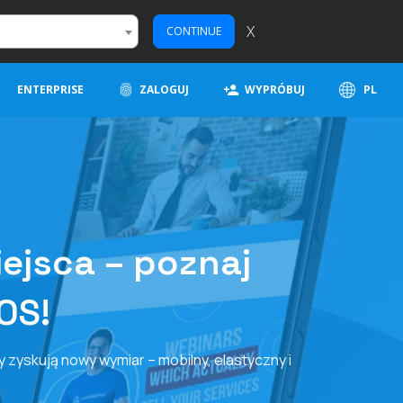
X
CONTINUE
ENTERPRISE
ZALOGUJ
WYPRÓBUJ
PL
ejsca – poznaj
OS!
y zyskują nowy wymiar – mobilny, elastyczny i