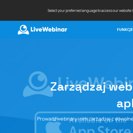
Select your preferred language to access our website 
FUNKCJE
LIVEWEBINAR.COM
Zarządzaj web
ap
Prowadź webinary i nimi zarządzaj z dowolneg