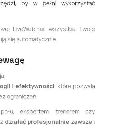
arzędzi, by w pełni wykorzystać
owej LiveWebinar, wszystkie Twoje
ują się automatycznie.
zewagę
ja.
gii i efektywności
, które pozwala
bez ograniczeń.
społu, ekspertem, trenerem czy
sz
działać profesjonalnie zawsze i