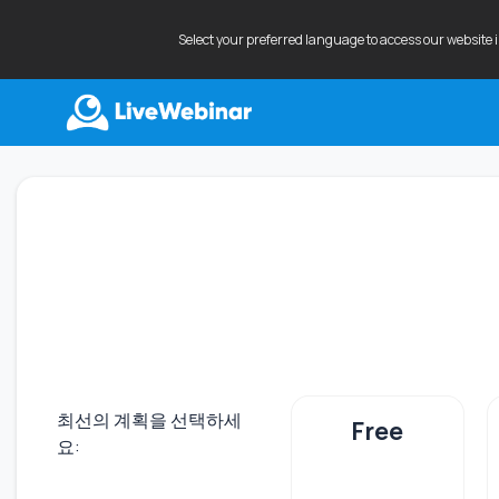
Select your preferred language to access our website 
LIVEWEBINAR.COM
최선의 계획을 선택하세
Free
요: