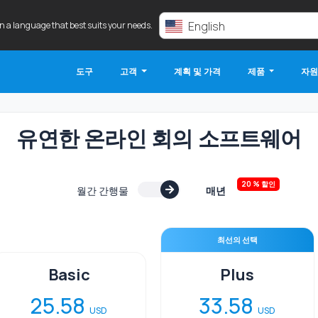
English
in a language that best suits your needs.
도구
고객
계획 및 가격
제품
자
유연한 온라인 회의 소프트웨어
20 % 할인
월간 간행물
매년
최선의 선택
Basic
Plus
25.58
33.58
USD
USD