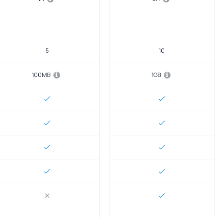
5
10
100MB
1GB