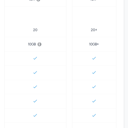
20
20+
10GB
10GB+