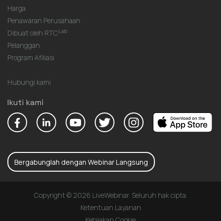
Harga
Penawaran Perusahaan
Lab
Dibuat oleh RTC
Pelanggan
Program Afiliasi
Hubungi kami
Ikuti kami
Bergabunglah dengan Webinar Langsung
Copyright © 2026 LiveWebinar. Seluruh hak cipta.
Ketentuan Layanan
Kebijakan Cookie