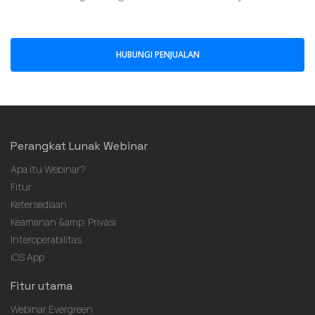
HUBUNGI PENJUALAN
Perangkat Lunak Webinar
Apa itu Webinar?
Fitur
Ketersediaan
Keamanan &amp; Privasi
Interoperabilitas
iOS App
Fitur utama
Webinar Evergreen