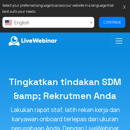
Select your preferred language to access our website in a language that
X
best suits your needs.
English
CONTINUE
LIVEWEBINAR.COM
Tingkatkan tindakan SDM
&amp; Rekrutmen Anda
Lakukan rapat staf, latih rekan kerja dan
karyawan onboard terlepas dari ukuran
perusahaan Anda. Dengan LiveWebinar