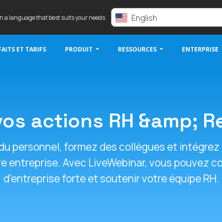
English
in a language that best suits your needs.
AITS ET TARIFS
PRODUIT
RESSOURCES
ENTERPRISE
vos actions RH &amp; 
du personnel, formez des collègues et intégrez
otre entreprise. Avec LiveWebinar, vous pouvez 
d'entreprise forte et soutenir votre équipe RH.