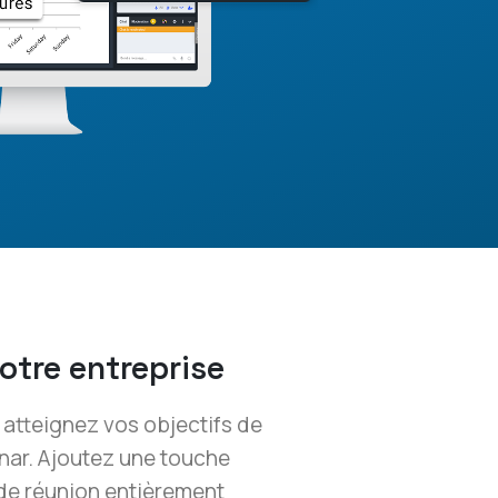
otre entreprise
 atteignez vos objectifs de
nar. Ajoutez une touche
 de réunion entièrement