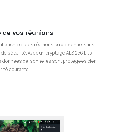
e de vos réunions
mbauche et des réunions du personnel sans
de sécurité. Avec un cryptage AES 256 bits
os données personnelles sont protégées bien
rité courants.