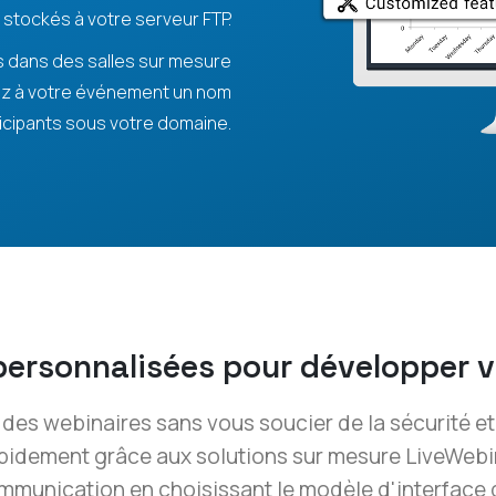
stockés à votre serveur FTP.
 dans des salles sur mesure
nez à votre événement un nom
icipants sous votre domaine.
personnalisées pour développer v
des webinaires sans vous soucier de la sécurité et
idement grâce aux solutions sur mesure LiveWebi
mmunication en choisissant le modèle d'interface