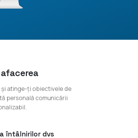
a afacerea
e și atinge-ți obiectivele de
otă personală comunicării
nalizabil.
 întâlnirilor dvs