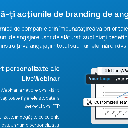
nă-ți acțiunile de branding de an
rnică de companie prin îmbunătățirea valorilor tal
siuni de angajare ușor de alăturat, subliniați benefi
instruiți-vă angajații - totul sub numele mărcii dvs.
et personalizate ale
LiveWebinar
eWebinar la nevoile dvs. Măriți
ați toate fișierele stocate la
serverul dvs. FTP.
alizate, îmbogățite cu culorile
 dvs. un nume personalizat și