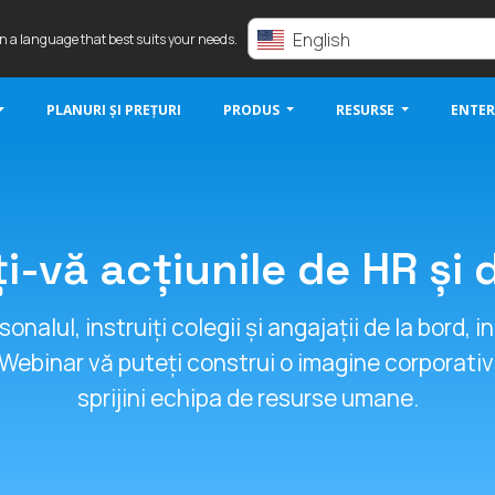
English
in a language that best suits your needs.
PLANURI ȘI PREȚURI
PRODUS
RESURSE
ENTER
i-vă acțiunile de HR și 
sonalul, instruiți colegii și angajații de la bord
Webinar vă puteți construi o imagine corporativă
sprijini echipa de resurse umane.