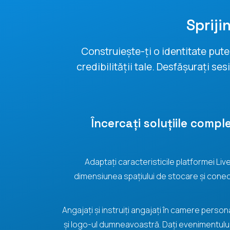
Spriji
Construiește-ți o identitate pute
credibilității tale. Desfășurați se
Încercați soluțiile compl
Adaptați caracteristicile platformei Liv
dimensiunea spațiului de stocare și conect
Angajați și instruiți angajați în camere person
și logo-ul dumneavoastră. Dați evenimentului