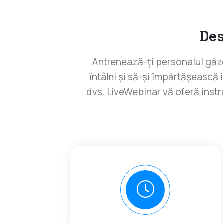
Des
Antrenează-ți personalul găzd
întâlni și să-și împărtășească
dvs. LiveWebinar vă oferă inst