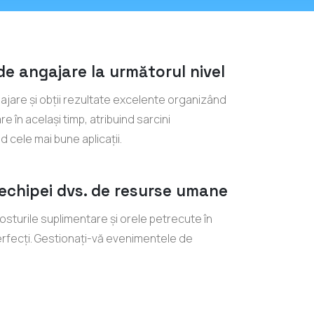
de angajare la următorul nivel
gajare și obții rezultate excelente organizând
re în același timp, atribuind sarcini
nd cele mai bune aplicații.
 echipei dvs. de resurse umane
costurile suplimentare și orele petrecute în
erfecți. Gestionați-vă evenimentele de