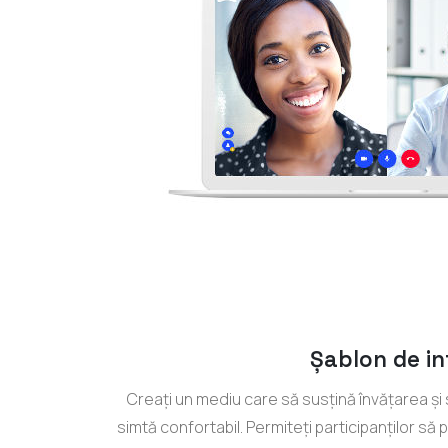
Șablon de in
Creați un mediu care să susțină învățarea și s
simtă confortabil. Permiteți participanților să