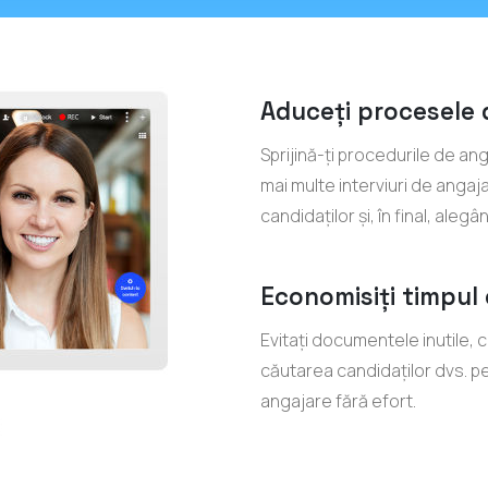
Aduceți procesele 
Sprijină-ți procedurile de an
mai multe interviuri de angaja
candidaților și, în final, alegâ
Economisiți timpul
Evitați documentele inutile, 
căutarea candidaților dvs. p
angajare fără efort.