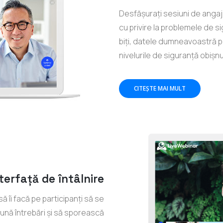
Desfășurați sesiuni de angajar
cu privire la problemele de 
biți, datele dumneavoastră p
nivelurile de siguranță obișnu
CITEŞTE MAI MULT
terfață de întâlnire
ă îi facă pe participanți să se
 pună întrebări și să sporească