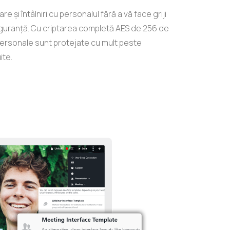
e și întâlniri cu personalul fără a vă face griji
siguranță. Cu criptarea completă AES de 256 de
ersonale sunt protejate cu mult peste
ite.