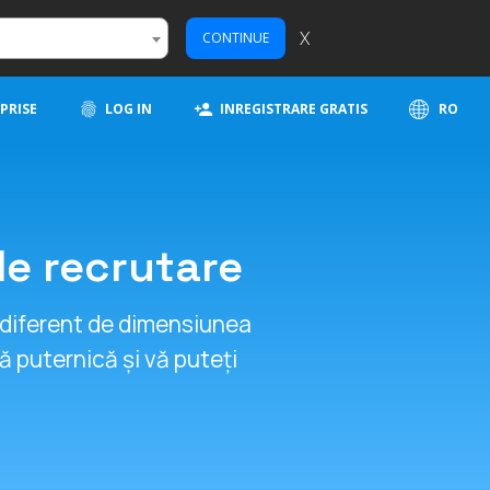
X
CONTINUE
PRISE
LOG IN
INREGISTRARE GRATIS
RO
de recrutare
, indiferent de dimensiunea
 puternică și vă puteți