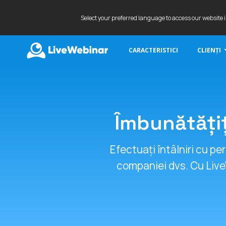
Select your preferred language to access our website 
CARACTERISTICI
CLIENȚI
LIVEWEBINAR.COM
Îmbunătățiț
Efectuați întâlniri cu per
companiei dvs. Cu Live