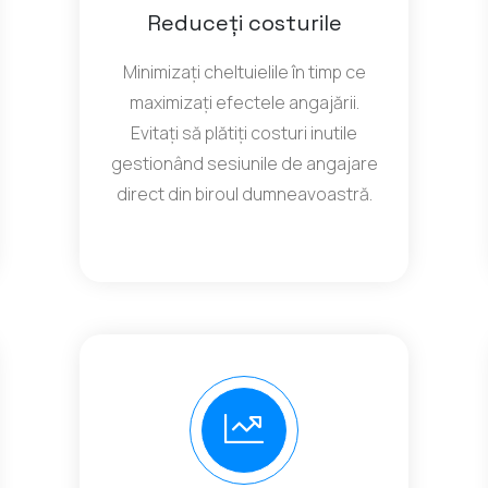
Reduceți costurile
Minimizați cheltuielile în timp ce
maximizați efectele angajării.
Evitați să plătiți costuri inutile
gestionând sesiunile de angajare
direct din biroul dumneavoastră.