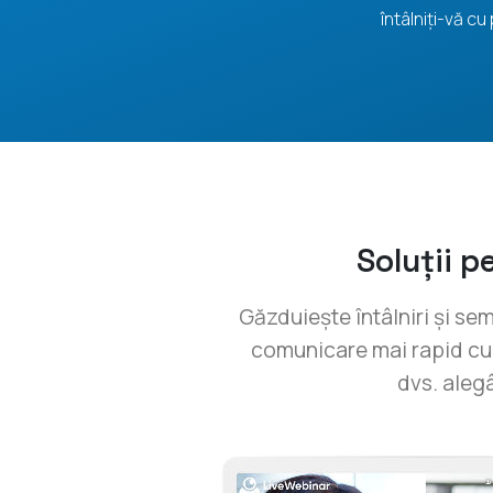
întâlniți-vă cu
Soluții p
Găzduiește întâlniri și semi
comunicare mai rapid cu 
dvs. aleg