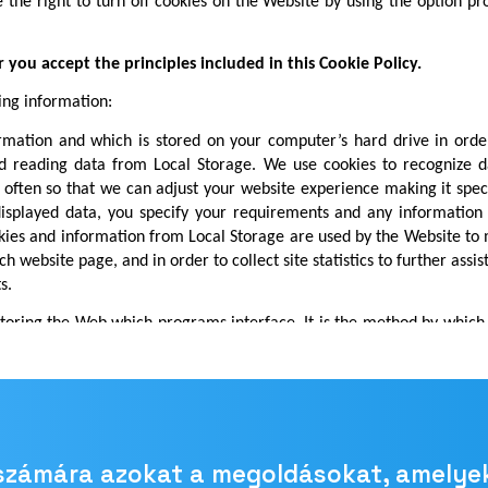
 számára azokat a megoldásokat, amelye