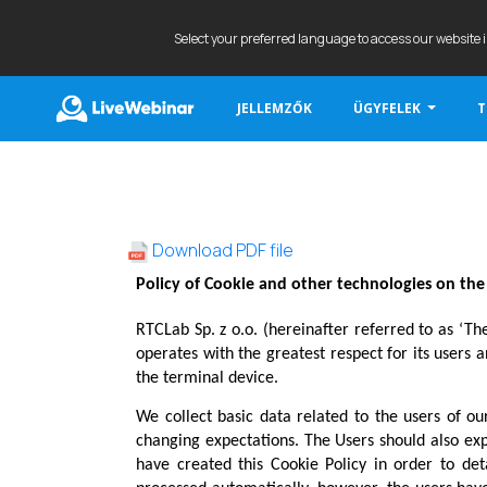
Select your preferred language to access our website 
JELLEMZŐK
ÜGYFELEK
T
LIVEWEBINAR.COM
Download PDF file