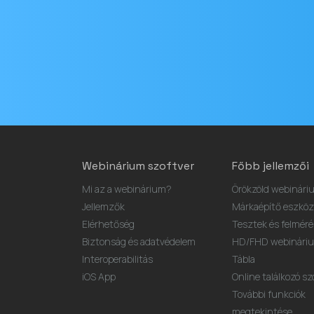
Email
cím
Webinárium szoftver
Főbb jellemzői
Mi az a webinárium?
Örökzöld webinári
Jellemzők
Márkaépítő eszköz
Elérhetőség
Tesztek és felmér
Biztonság és adatvédelem
HD/FHD webinárium
Interoperabilitás
Tábla
iOS App
Online találkozó sz
További funkciók
megtekintése...