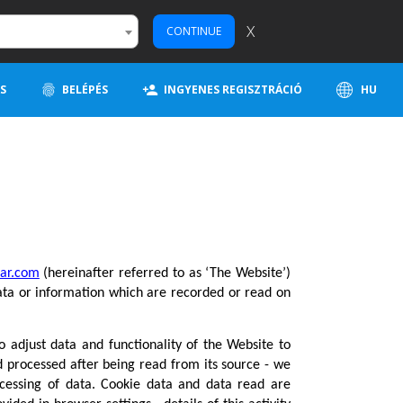
X
CONTINUE
S
BELÉPÉS
INGYENES REGISZTRÁCIÓ
HU