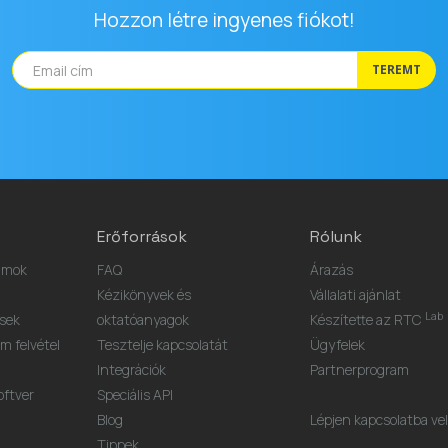
Hozzon létre ingyenes fiókot!
TEREMT
Erőforrások
Rólunk
umok
FAQ
Árazás
Kézikönyvek és
Vállalati ajánlat
Lab
ések
oktatóanyagok
Készítette az RTC
 felvétel
Tesztelje kapcsolatát
Ügyfelek
Integrációk
Partnerprogram
oftver
Speciális API
Blog
Lépjen kapcsolatba ve
Tippek