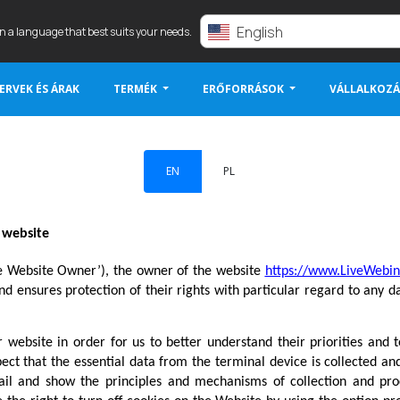
English
in a language that best suits your needs.
ERVEK ÉS ÁRAK
TERMÉK
ERŐFORRÁSOK
VÁLLALKOZÁ
EN
PL