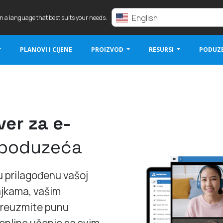
English
in a language that best suits your needs.
PLANOVI I CIJENE
PROIZVOD
RESURSI
PODUZ
er za e-
 poduzeća
u prilagođenu vašoj
čajkama, vašim
Preuzmite punu