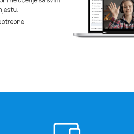
online učenje sa svim
mjestu.
 potrebne