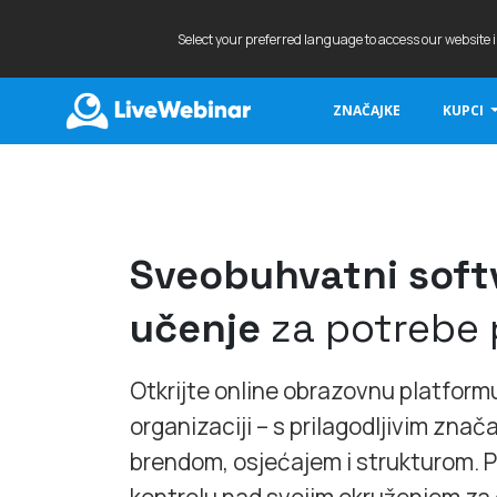
Select your preferred language to access our website 
ZNAČAJKE
KUPCI
LIVEWEBINAR.COM
Sveobuhvatni softv
učenje
za potrebe
Otkrijte online obrazovnu platform
organizaciji – s prilagodljivim zna
brendom, osjećajem i strukturom. 