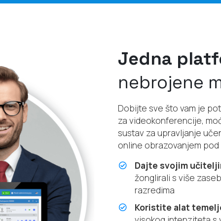
Jedna platf
nebrojene 
Dobijte sve što vam je po
za videokonferencije, moć
sustav za upravljanje uče
online obrazovanjem pod
Dajte svojim učitel
žonglirali s više zase
razredima
Koristite alat temel
visokog intenziteta s 