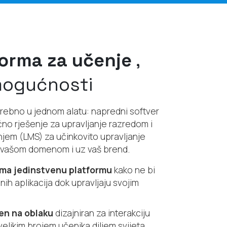
orma za učenje
,
mogućnosti
trebno u jednom alatu: napredni softver
no rješenje za upravljanje razredom i
njem (LMS) za učinkovito upravljanje
 vašom domenom i uz vaš brend.
jima jedinstvenu platformu
kako ne bi
bnih aplikacija dok upravljaju svojim
jen na oblaku
dizajniran za interakciju
velikim brojem učenika diljem svijeta