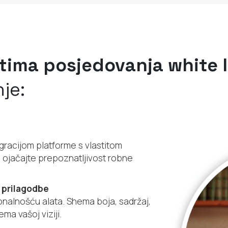
tima posjedovanja white 
je:
gracijom platforme s vlastitom
i ojačajte prepoznatljivost robne
 prilagodbe
onalnošću alata. Shema boja, sadržaj,
ema vašoj viziji.