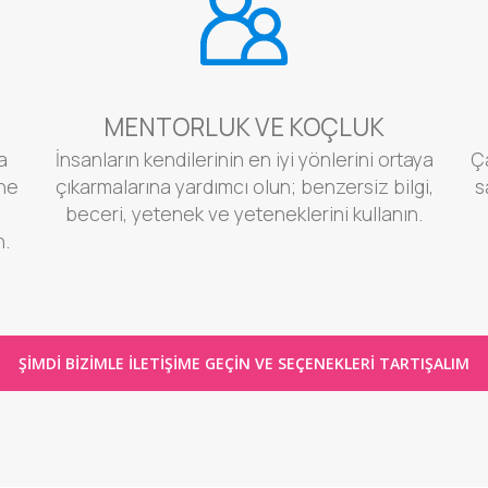
MENTORLUK VE KOÇLUK
a
İnsanların kendilerinin en iyi yönlerini ortaya
Ça
ine
çıkarmalarına yardımcı olun; benzersiz bilgi,
s
beceri, yetenek ve yeteneklerini kullanın.
n.
ŞIMDI BIZIMLE ILETIŞIME GEÇIN VE SEÇENEKLERI TARTIŞALIM