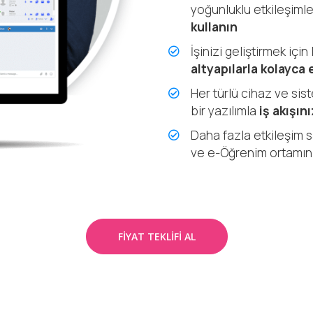
yoğunluklu etkileşimle
kullanın
İşinizi geliştirmek içi
altyapılarla kolayca
Her türlü cihaz ve sis
bir yazılımla
iş akışını
Daha fazla etkileşim 
ve e-Öğrenim ortamınız
FIYAT TEKLIFI AL