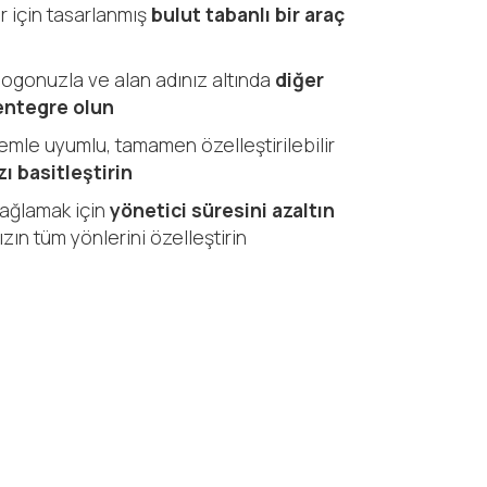
r için tasarlanmış
bulut tabanlı bir araç
n logonuzla ve alan adınız altında
diğer
 entegre olun
temle uyumlu, tamamen özelleştirilebilir
zı basitleştirin
sağlamak için
yönetici süresini azaltın
ın tüm yönlerini özelleştirin