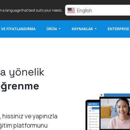
English
in a language that best suits your needs.
 VE FIYATLANDIRMA
ÜRÜN
KAYNAKLAR
ENTERPRISE
a yönelik
-öğrenme
z, hissiniz ve yapınızla
ğitim platformunu