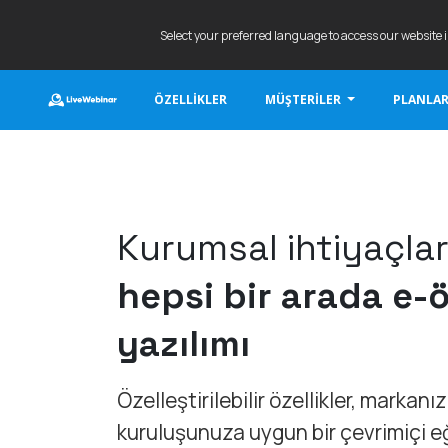
Select your preferred language to access our website 
ÖZELLIKLER
MÜŞTERILER
PLANLAR
LIVEWEBINAR.COM
Kurumsal ihtiyaçlar
hepsi bir arada e
yazılımı
Özelleştirilebilir özellikler, markanı
kuruluşunuza uygun bir çevrimiçi e