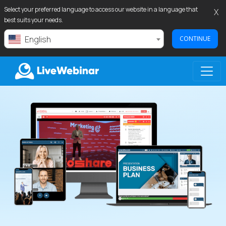
Select your preferred language to access our website in a language that
X
best suits your needs.
English
CONTINUE
LIVEWEBINAR.COM