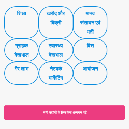
शिक्षा
खरीद और
मानव
बिक्री
संसाधन एवं
भर्ती
ग्राहक
स्वास्थ्य
वित्त
देखभाल
देखभाल
गैर लाभ
नेटवर्क
आयोजन
मार्केटिंग
सभी उद्योगों के लिए केस अध्ययन पढ़ें