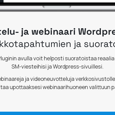
elu- ja webinaari Wordpr
kkotapahtumien ja suorat
uginin avulla voit helposti suoratoistaa reaali
SM-viesteihisi ja Wordpress-sivuillesi.
binaareja ja videoneuvotteluja verkkosivustoll
taa upottaaksesi webinaarihuoneen valittuun pa