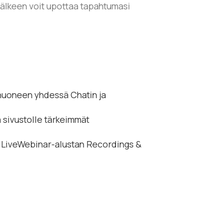
jälkeen voit upottaa tapahtumasi
huoneen yhdessä Chatin ja
 sivustolle tärkeimmät
an LiveWebinar-alustan Recordings &