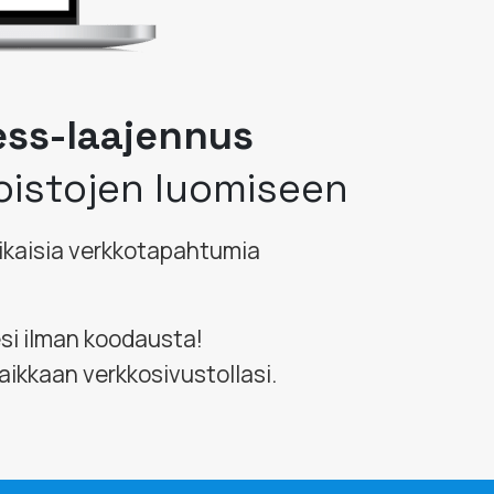
ess-laajennus
oistojen luomiseen
aikaisia verkkotapahtumia
esi ilman koodausta!
ikkaan verkkosivustollasi.