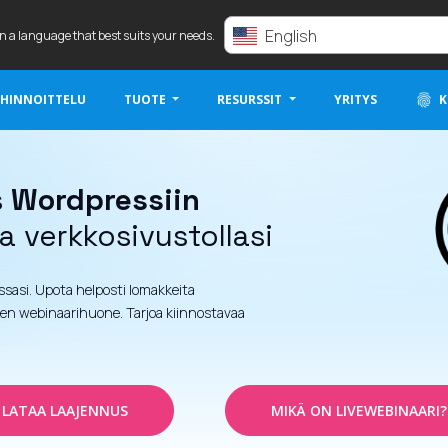
English
in a language that best suits your needs.
 HINNOITTELU
TUOTE
RESURSSIT
YRITYS
K
s
Wordpressiin
 verkkosivustollasi
issasi. Upota helposti lomakkeita
linen webinaarihuone. Tarjoa kiinnostavaa
LATAA LAAJENNUS
MIKÄ ON LIVEWEBINAARI?