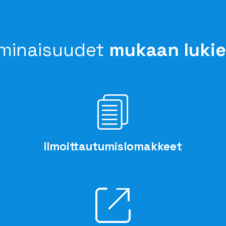
minaisuudet
mukaan luki
Ilmoittautumislomakkeet