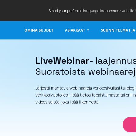
Select your preferred language to access our website 
OMINAISUUDET
ASIAKKAAT
SUUNNITELMAT JA
LIVEWEBINAR.COM
LiveWebinar-
laajennu
Suoratoista webinaareja
Järjestä mahtavia webinaareja verkkosivullasi tai blog
verkkosivustollesi, lisää tietoa tapahtumasta tai eril
videosisältöä, joka lisää liikennettä.