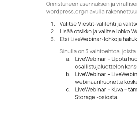
Onnistuneen asennuksen ja virallise
wordpress.org:n avulla rakennettuu
Valitse Viestit-välilehti ja valit
Lisää otsikko ja valitse lohko 
Etsi LiveWebinar-lohkoja hakuk
Sinulla on 3 vaihtoehtoa, joista 
LiveWebinar – Upota huo
osallistujaluettelon kans
LiveWebinar – LiveWebina
webinaarihuonetta koskev
LiveWebinar – Kuva – täm
Storage -osiosta.