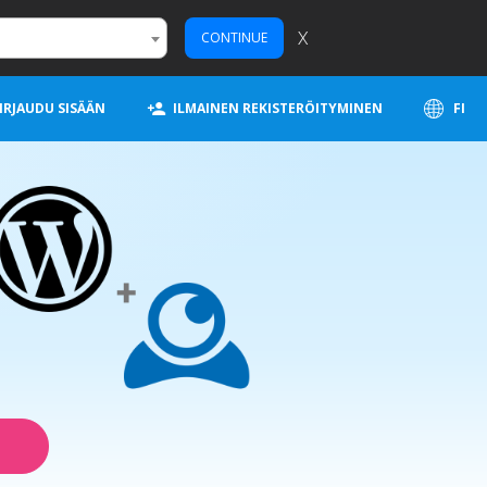
X
CONTINUE
IRJAUDU SISÄÄN
ILMAINEN REKISTERÖITYMINEN
FI