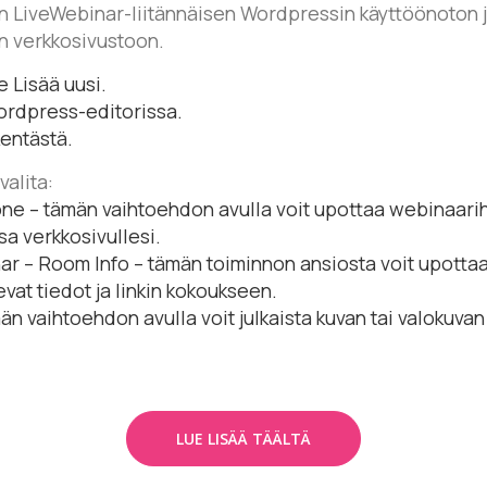
n LiveWebinar-liitännäisen Wordpressin käyttöönoton 
n verkkosivustoon.
se Lisää uusi.
Wordpress-editorissa.
entästä.
valita:
ne – tämän vaihtoehdon avulla voit upottaa webinaari
sa verkkosivullesi.
r – Room Info – tämän toiminnon ansiosta voit upottaa
at tiedot ja linkin kokoukseen.
än vaihtoehdon avulla voit julkaista kuvan tai valokuv
LUE LISÄÄ TÄÄLTÄ