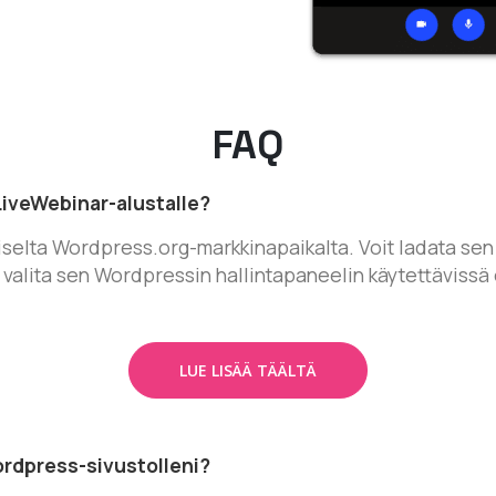
FAQ
LiveWebinar-alustalle?
iselta Wordpress.org-markkinapaikalta. Voit ladata s
t valita sen Wordpressin hallintapaneelin käytettävissä 
LUE LISÄÄ TÄÄLTÄ
rdpress-sivustolleni?