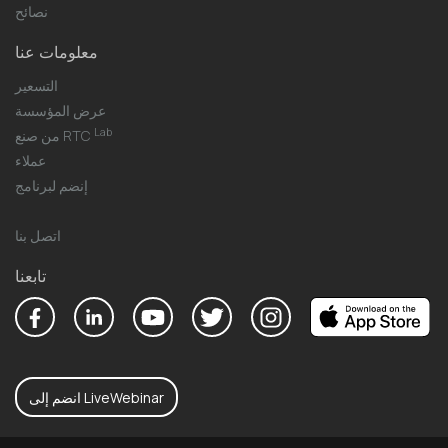
نصائح
معلومات عنا
التسعير
عرض المؤسسة
Lab
من صنع RTC
عملاء
إنضم لبرنامج
اتصل بنا
تابعنا
انضم إلى LiveWebinar