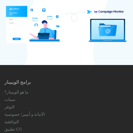
برامج الويبينار
ما هو الويبينار؟
سمات
التوفر
الأمانة و أمبير؛ خصوصية
التوافقية
تطبيق iOS