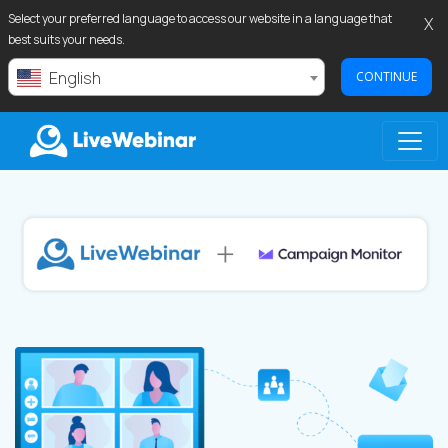
Select your preferred language to access our website in a language that
X
best suits your needs.
English
CONTINUE
LIVEWEBINAR.COM