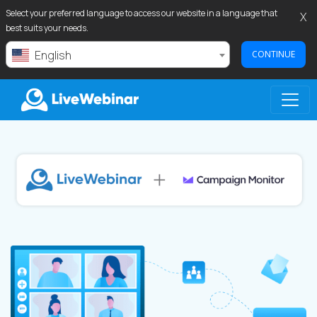
Select your preferred language to access our website in a language that
X
best suits your needs.
English
CONTINUE
LIVEWEBINAR.COM