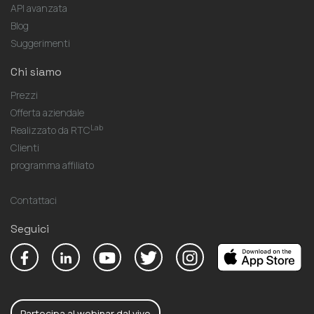
API avanzata
Blog
Suggerimenti
Chi siamo
Prezzi
Offerta aziendale
Lab
Realizzato da RTC
Clienti
programma affiliato
Contattaci
Seguici
Partecipa al webinar dal vivo