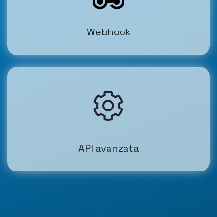
Webhook
(opens in a new tab)
API avanzata
(opens in a new tab)