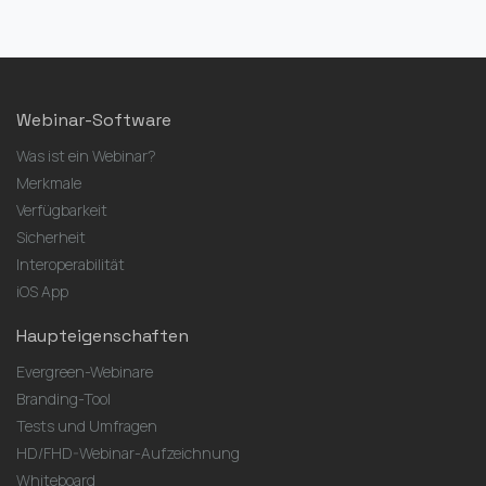
Webinar-Software
Was ist ein Webinar?
Merkmale
Verfügbarkeit
Sicherheit
Interoperabilität
iOS App
Haupteigenschaften
Evergreen-Webinare
Branding-Tool
Tests und Umfragen
HD/FHD-Webinar-Aufzeichnung
Whiteboard