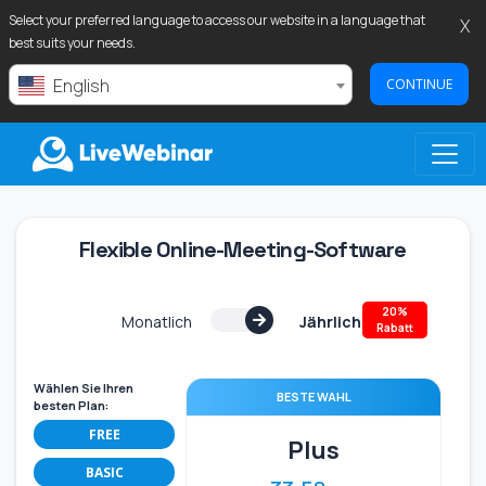
Select your preferred language to access our website in a language that
X
best suits your needs.
English
CONTINUE
LIVEWEBINAR.COM
Flexible Online-Meeting-Software
20%
Monatlich
Jährlich
Rabatt
Wählen Sie Ihren
BESTE WAHL
besten Plan:
FREE
Plus
BASIC