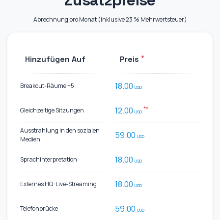
Zusatzpreise
Abrechnung pro Monat (inklusive 23 % Mehrwertsteuer)
*
Hinzufügen Auf
Preis
18.00
Breakout-Räume +5
USD
**
12.00
Gleichzeitige Sitzungen
USD
Ausstrahlung in den sozialen
59.00
USD
Medien
18.00
Sprachinterpretation
USD
18.00
Externes HQ-Live-Streaming
USD
59.00
Telefonbrücke
USD