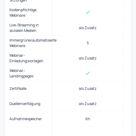
Sitzungen
Kostenpflichtige
Webinare
Live-Streaming in
als Zusatz
sozialen Medien
Immergrüne/automatisierte
5
Webinare
Webinar-
als Zusatz
Einladungsvorlagen
Webinar-
Landingpages
Zertifikate
als Zusatz
Quellenverfolgung
als Zusatz
Aufnahmespeicher
6h