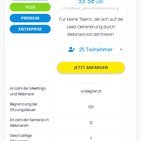
33.58
USD
PLUS
Pro Monat, jährliche Abrechnung
PREMIUM
Für kleine Teams, die sich auf die
Lead-Generierung durch
ENTERPRISE
Webinare konzentrieren.
25 Teilnehmer
JETZT ANFANGEN
Anzahl der Meetings
unbegrenzt
und Webinare
Begrenzung der
12h
Sitzungsdauer
Anzahl der Kameras in
12
Webinaren
Gleichzeitige
1