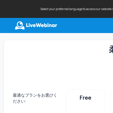
Select your preferred language to access our website 
LIVEWEBINAR.COM
最適なプランをお選びく
Free
ださい: