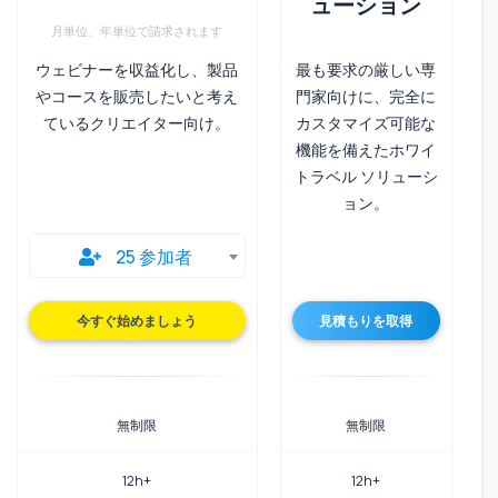
ューション
月単位、年単位で請求されます
ウェビナーを収益化し、製品
最も要求の厳しい専
やコースを販売したいと考え
門家向けに、完全に
ているクリエイター向け。
カスタマイズ可能な
機能を備えたホワイ
トラベル ソリューシ
ョン。
25 参加者
(OPENS IN A
今すぐ始めましょう
見積もりを取得
無制限
無制限
12h+
12h+