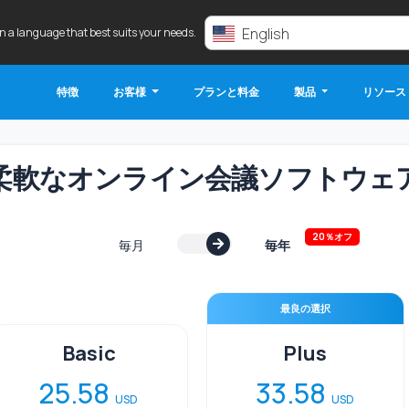
English
in a language that best suits your needs.
特徴
お客様
プランと料金
製品
リソース
柔軟なオンライン会議ソフトウェ
20％オフ
毎月
毎年
最良の選択
Basic
Plus
25.58
33.58
USD
USD