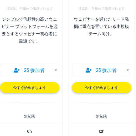
月単位、年単位で請求されます
月単位、年単位で請求されます
シンプルで信頼性の高いウェ
ウェビナーを通じたリード発
ビナー プラットフォームを必
掘に重点を置いている小規模
要とするウェビナー初心者に
チーム向け。
最適です。
25 参加者
25 参加者
今すぐ始めましょう
今すぐ始めましょう
無制限
無制限
6h
12h