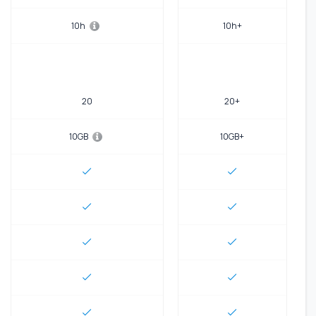
10h
10h+
20
20+
10GB
10GB+