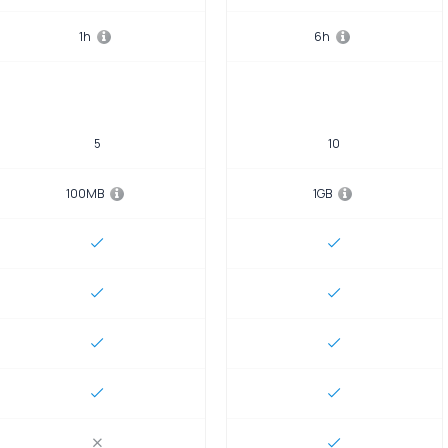
1h
6h
5
10
100MB
1GB