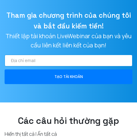
Tham gia chương trình của chúng tôi
và bắt đầu kiếm tiền!
Thiết lập tài khoản LiveWebinar của bạn và yêu
cầu liên kết liên kết của bạn!
Địa
chỉ
email
TẠO TÀI KHOẢN
Các câu hỏi thường gặp
Hiển thị tất cả
|
Ẩn tất cả