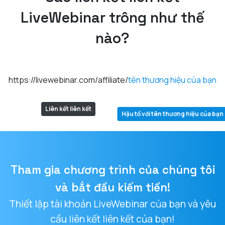
LiveWebinar trông như thế
nào?
https://livewebinar.com/affiliate/
tên thương hiệu của bạn
Liên kết liên kết
Hậu tố với tên thương hiệu của bạn
Tham gia chương trình của chúng tôi
và bắt đầu kiếm tiền!
Thiết lập tài khoản LiveWebinar của bạn và yêu
cầu liên kết liên kết của bạn!