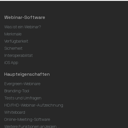
Webinar-Software
Was ist ein Webinar?
Merkmale
Verfügbarkeit
Sicherheit
Interoperabilität
iOS App
Haupteigenschaften
Evergreen-Webinare
Branding-Tool
Tests und Umfragen
HD/FHD-Webinar-Aufzeichnung
Whiteboard
Online-Meeting-Software
Weitere Funktionen anzeigen ...