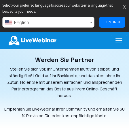
Select your preferred language to access our website in a language that
X
best suits your needs.
English
CONTINUE
Werden Sie Partner
LIVEWEBINAR.COM
Stellen Sie sich vor, Ihr Unternehmen läuft von selbst, und
ständig fließt Geld auf Ihr Bankkonto, und das alles ohne Ihr
Zutun. Holen Sie mit unserem einfachen und ansprechenden
Partnerprogramm das Beste aus Ihrem Online-Geschäft
heraus.
Empfehlen Sie LiveWebinar Ihrer Community und erhalten Sie 30
% Provision für jedes kostenpflichtige Konto.