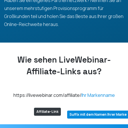
Haben Sie ein eigenes Partnernetzwerk? Nehmen Sie an
unserem mehrstufigen Provisionsprogramm für
Großkunden teil und holen Sie das Beste aus Ihrer großen
Online-Reichweite heraus.
Wie sehen LiveWebinar-
Affiliate-Links aus?
https://livewebinar.com/affiliate/
Ihr Markenname
Affiliate-Link
Suffix mit dem Namen Ihrer Marke