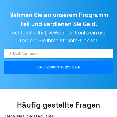
Nehmen Sie an unserem Programm
teil und verdienen Sie Geld!
Richten Sie Ihr LiveWebinar-Konto ein und
fordern Sie Ihren Affiliate-Link an!
E-
Mail-
Addresse
BENUTZERKONTO ERSTELLEN
Häufig gestellte Fragen
Zeige alles
|
Versteck alles