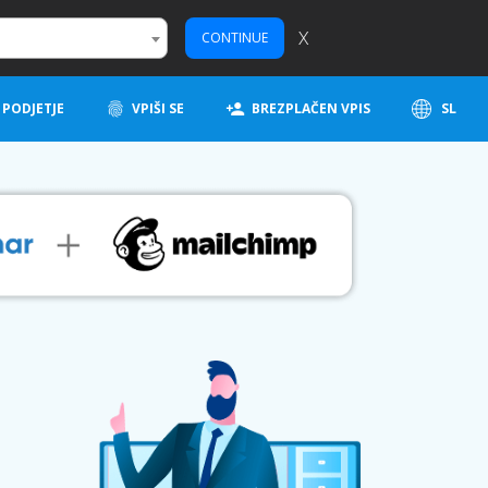
X
CONTINUE
PODJETJE
VPIŠI SE
BREZPLAČEN VPIS
SL