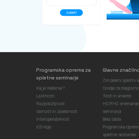
Programska oprema za
Glavne značilno
spletne seminarje
Zimzeleni spletni s
Kaj je Webinar?
Orodje za blagovn
Lastnosti
Testi in ankete
Razpoložljivost
HD/FHD snemanje 
Varnost in zasebnost
seminarja
Interoperabilnost
Bela tabla
iOS App
Programska oprem
spletne sestanke