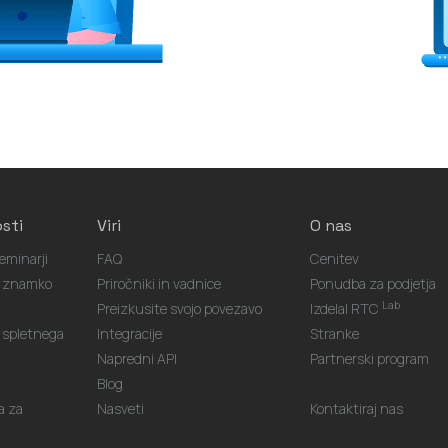
sti
Viri
O nas
eminarji
FAQ
Cenitev
o znamko
Priročniki in vadnice
Ponudba za podjetja
Lab
Preizkusite svojo povezavo
Izdelal RTC
spletnega
Integracije
Stranke
Napredni API
Partnerski program
Blog
a za
Nasveti
Kontaktiraj nas