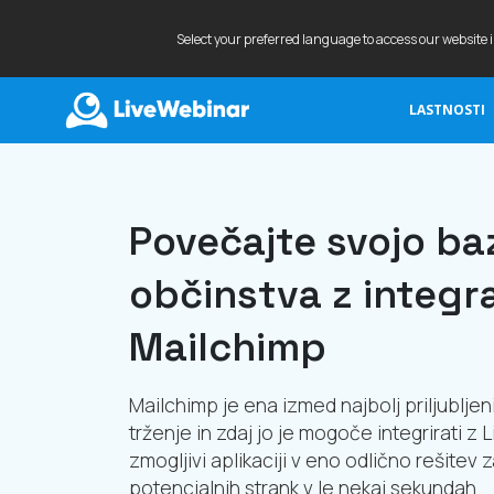
Select your preferred language to access our website 
LASTNOSTI
LIVEWEBINAR.COM
Povečajte svojo ba
občinstva z integra
Mailchimp
Mailchimp je ena izmed najbolj priljubljen
trženje in zdaj jo je mogoče integrirati z
zmogljivi aplikaciji v eno odlično rešitev 
potencialnih strank v le nekaj sekundah.