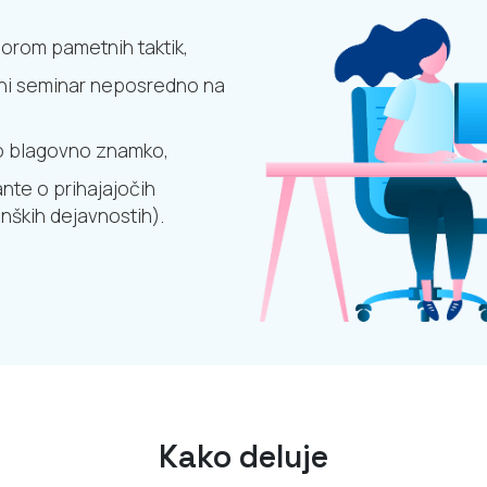
orom pametnih taktik,
etni seminar neposredno na
šo blagovno znamko,
nte o prihajajočih
inških dejavnostih).
Kako deluje