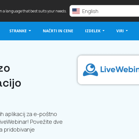
English
in a language that best suits your needs.
STRANKE
NAČRTI IN CENE
IZDELEK
VIRI
zo
cijo
ih aplikacij za e-poštno
 LiveWebinar! Povežite dve
za pridobivanje