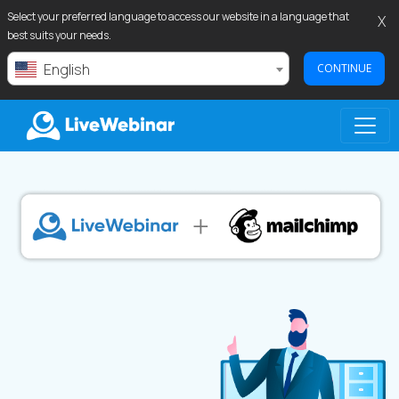
Select your preferred language to access our website in a language that
X
best suits your needs.
English
CONTINUE
LIVEWEBINAR.COM