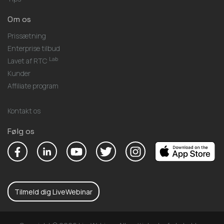
Om os
Prissætning
Enterprise tilbud
Lab
Lavet af RTC
Kunder
Affiliate program
Kontakt os
Følg os
Tilmeld dig LiveWebinar