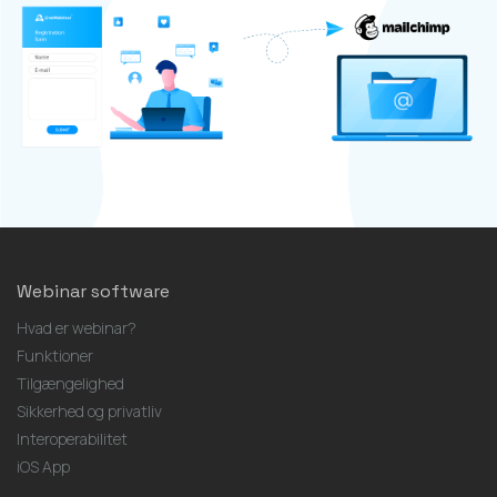
Webinar software
Hvad er webinar?
Funktioner
Tilgængelighed
Sikkerhed og privatliv
Interoperabilitet
iOS App