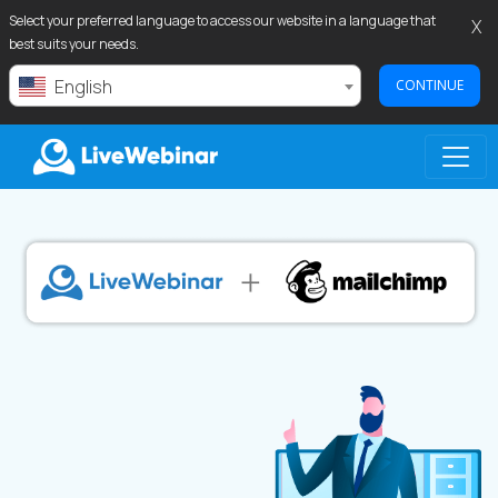
Select your preferred language to access our website in a language that
X
best suits your needs.
English
CONTINUE
LIVEWEBINAR.COM