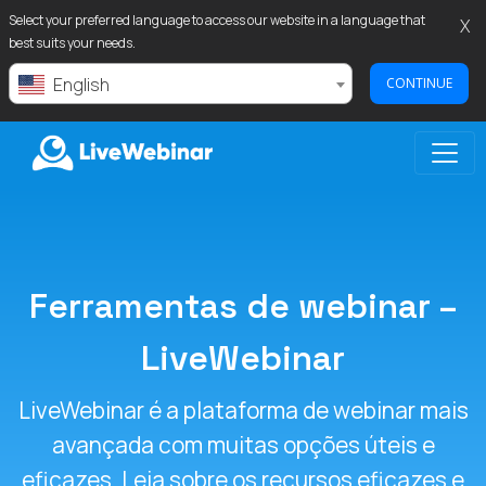
Select your preferred language to access our website in a language that
X
best suits your needs.
English
CONTINUE
LIVEWEBINAR.COM
Ferramentas de webinar –
LiveWebinar
LiveWebinar é a plataforma de webinar mais
avançada com muitas opções úteis e
eficazes. Leia sobre os recursos eficazes e