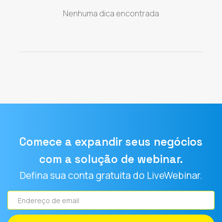
Nenhuma dica encontrada
Comece a expandir seus negócios
com a solução de webinar.
Defina sua conta gratuita do LiveWebinar.
Endereço
de