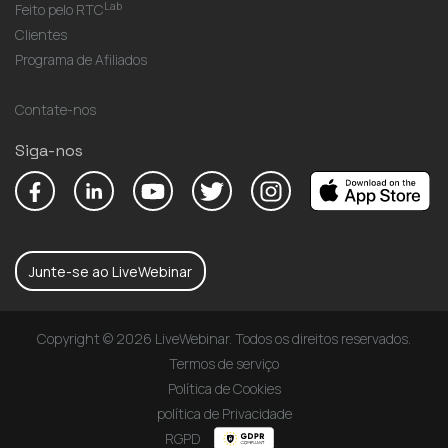
Lab
Feito pelo RTC
Clientes
Programa de Afiliados
Contate-nos
Siga-nos
Junte-se ao LiveWebinar
Copyright © 2026 LiveWebinar. Todos os direitos reservados.
Termos de serviço
Política de Cookies
política de Privacidade
RGPD