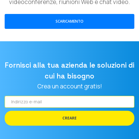
videoconferenze, riunioni Web e chat video.
SCARICAMENTO
Fornisci alla tua azienda le soluzioni di
cui ha bisogno
Crea un account gratis!
Indirizzo
e-
mail
CREARE