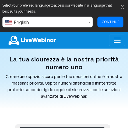
Select your preferred language to access our website in a language that
X
best suits your needs.
English
CONTINUE
La tua sicurezza è la nostra priorità
LIVEWEBINAR.COM
numero uno
Creare uno spazio sicuro per le tue sessioni online è la nostra
massima priorità. Ospita riunioni difendibili e ininterrotte
protette secondo rigide regole di sicurezza con le soluzioni
avanzate di LiveWebinar.