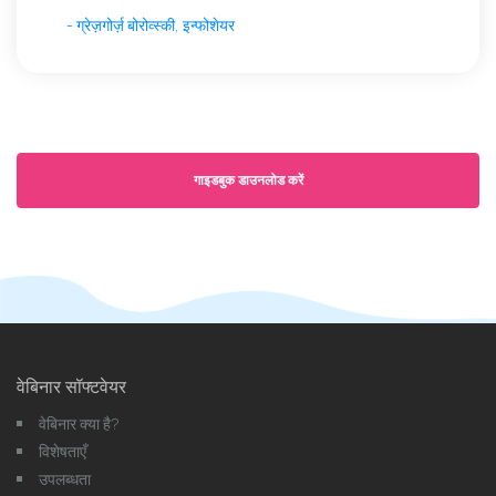
- ग्रेज़गोर्ज़ बोरोव्स्की, इन्फोशेयर
गाइडबुक डाउनलोड करें
वेबिनार सॉफ्टवेयर
वेबिनार क्या है?
विशेषताएँ
उपलब्धता