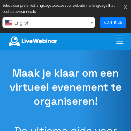
Select your preferred language to access our website in a language that
X
best suits your needs.
English
CONTINUE
LIVEWEBINAR.COM
Maak je klaar om een
virtueel evenement te
organiseren!