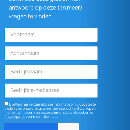
antwoord op deze (en meer)
vragen te vinden.
Voornaam
Achternaam
Bedrijfsnaam
Bedrijfs
e-
mailadres
LiveWebinar verzamelt deze informatie om u updates te
bieden over onze producten en diensten. U kunt zich op elk
moment afmelden voor deze communicatie. Bezoek onze
Privacypolitie
voor meer informatie.