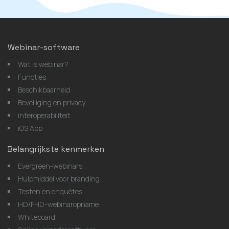
Webinar-software
Wat is webinar?
Functies
Beschikbaarheid
Beveiliging en privacy
interoperabiliteit
iOS App
Belangrijkste kenmerken
Evergreen-webinars
Hulpmiddel voor branding
Testen en enquêtes
HD/FHD-webinaropname
Whiteboard