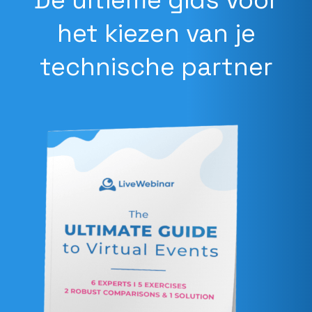
De ultieme gids voor
het kiezen van je
technische partner