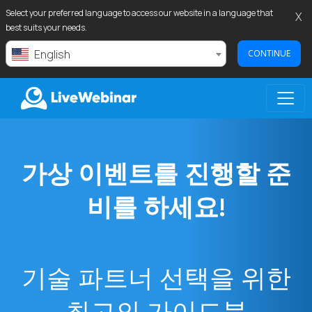
Select your preferred language to access our website in a language that
X
best suits your needs.
English
CONTINUE
LIVEWEBINAR.COM
가상 이벤트를 진행할 준
비를 하세요!
기술 파트너 선택을 위한