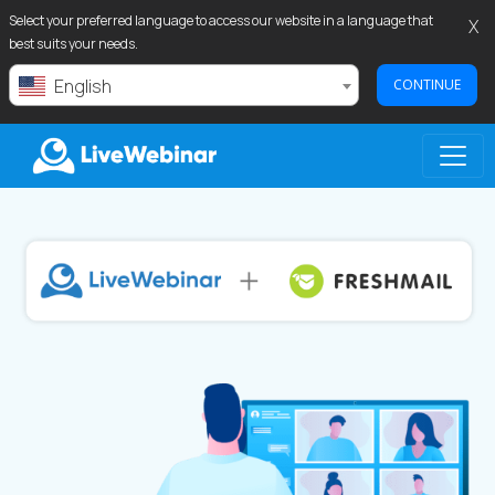
Select your preferred language to access our website in a language that
X
best suits your needs.
English
CONTINUE
LIVEWEBINAR.COM