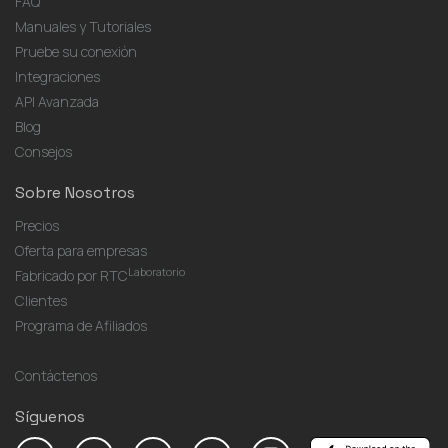
FAQ
Manuales y Tutoriales
Pruebe su conexión
Integraciones
API Avanzada
Blog
Consejos
Sobre Nosotros
Precios
Oferta para empresas
Laboratorio
Fabricado por RTC
Clientes
Programa de Afiliados
Contáctenos
Síguenos