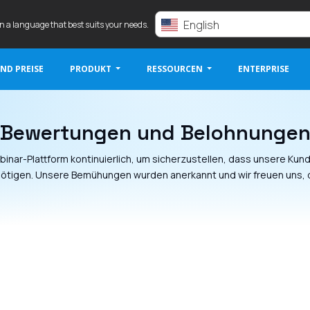
English
in a language that best suits your needs.
ND PREISE
PRODUKT
RESSOURCEN
ENTERPRISE
Bewertungen und Belohnunge
inar-Plattform kontinuierlich, um sicherzustellen, dass unsere Kund
ötigen. Unsere Bemühungen wurden anerkannt und wir freuen uns, di