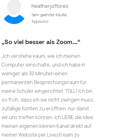
heatherjoflores
Sehr geehrter Käufer,
Appsumo
„So viel besser als Zoom…“
„Ich verstehe kaum, wie ich meinen
Computer einschalte, und ich habe in
weniger als 30 Minuten einen
permanenten Besprechungsraum für
meine Schüler eingerichtet. TOLL! Ich bin
so froh, dass ich sie nicht zwingen muss,
zufällige Konten zu eröffnen, nur damit
wir uns treffen können. Ich LIEBE die Idee,
meinen eigenen kleinen Kanal direkt auf
meiner Website per Livestream zu