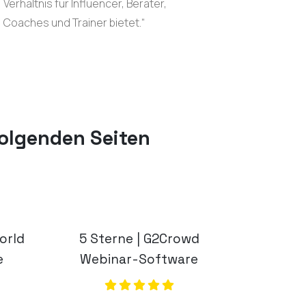
Verhältnis für Influencer, Berater,
Coaches und Trainer bietet.“
olgenden Seiten
orld
5 Sterne | G2Crowd
e
Webinar-Software