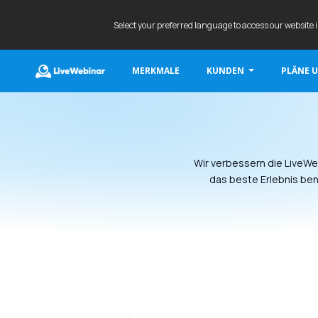
Select your preferred language to access our website 
MERKMALE
KUNDEN
PLÄNE U
LIVEWEBINAR.COM
Wir verbessern die LiveWeb
das beste Erlebnis ben