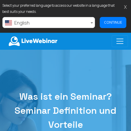
Select your preferred language to access our website in a language that
X
best suits your needs.
English
CONTINUE
LIVEWEBINAR.COM
Was ist ein Seminar?
Seminar Definition und
Vorteile