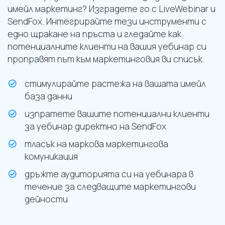
имейл маркетинг? Изградете го с LiveWebinar и
SendFox. Интегрирайте тези инструменти с
едно щракане на пръста и гледайте как
потенциалните клиенти на вашия уебинар си
проправят път към маркетинговия ви списък.
стимулирайте растежа на вашата имейл
база данни
изпратете вашите потенциални клиенти
за уебинар директно на SendFox
тласък на маркова маркетингова
комуникация
дръжте аудиторията си на уебинара в
течение за следващите маркетингови
дейности