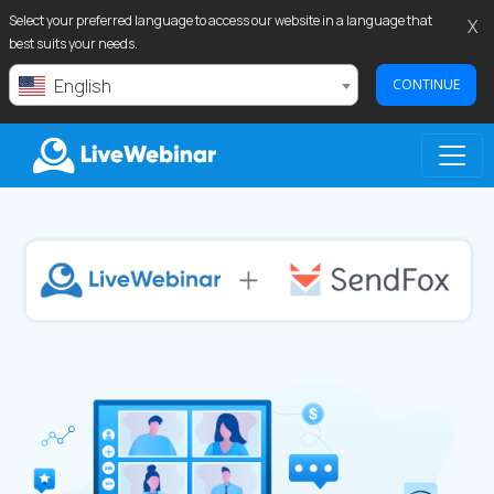
Select your preferred language to access our website in a language that
X
best suits your needs.
English
CONTINUE
LIVEWEBINAR.COM