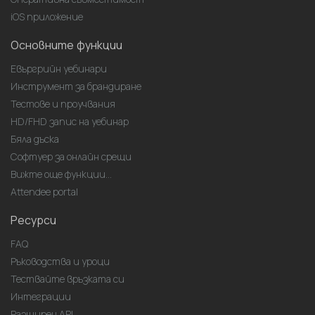
iOS приложение
Основните функции
Евъргрийн уебинари
Инструмент за брандиране
Тестове и проучвания
HD/FHD запис на уебинар
Бяла дъска
Софтуер за онлайн срещи
Вижте още функции...
Attendee portal
Ресурси
FAQ
Ръководства и уроци
Тествайте връзката си
Интеграции
Разширен API