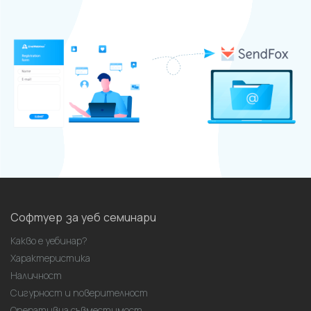
Софтуер за уеб семинари
Какво е уебинар?
Характеристика
Наличност
Сигурност и поверителност
Оперативна съвместимост