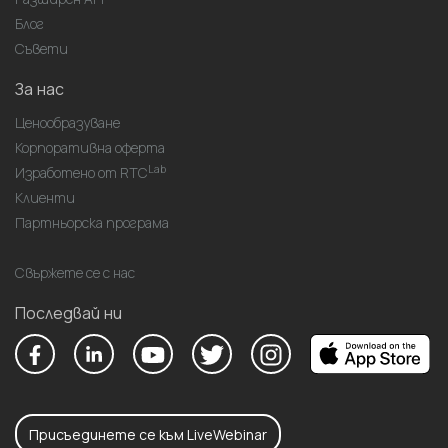
Блог
Съвети
За нас
Ценообразуване
Корпоративна оферта
Lab
Изработено от RTC
Клиенти
Партньорска програма
Свържете се с нас
Последвай ни
Присъединете се към LiveWebinar