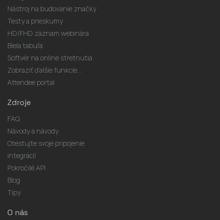
Nástroj na budovanie značky
Testy a prieskumy
HD/FHD záznam webinára
Biela tabuľa
Softvér na online stretnutia
Zobraziť ďalšie funkcie...
Attendee portal
Zdroje
FAQ
Návody a návody
Otestujte svoje pripojenie
integrácií
Pokročilé API
Blog
Tipy
O nás