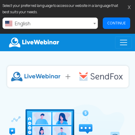
Select your preferred language to access our website in a language that
X
best suits your needs.
English
CONTINUE
LIVEWEBINAR.COM