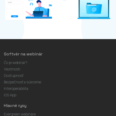
Softvér na webinár
Čo je webinár?
Vlastnosti
Dostupnosť
Bezpečnosť a súkromie
Interoperabilita
iOS App
Hlavné rysy
Evergreen webináre