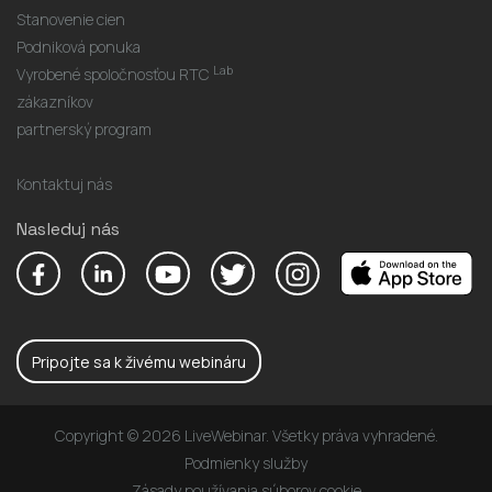
Stanovenie cien
Podniková ponuka
Lab
Vyrobené spoločnosťou RTC
zákazníkov
partnerský program
Kontaktuj nás
Nasleduj nás
Pripojte sa k živému webináru
Copyright © 2026 LiveWebinar. Všetky práva vyhradené.
Podmienky služby
Zásady používania súborov cookie