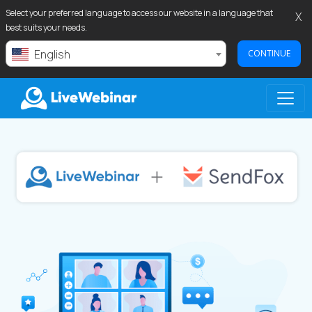
Select your preferred language to access our website in a language that
X
best suits your needs.
English
CONTINUE
LIVEWEBINAR.COM