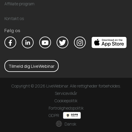
Affiliate program
Kontakt os
Følg os
Tilmeld dig LiveWebinar
Copyright © 2026 LiveWebinar. Alle rettigheder forbeholdes.
Servicevilkår
Cookiepolitik
Fortrolighedspolitik
GDPR
Dansk