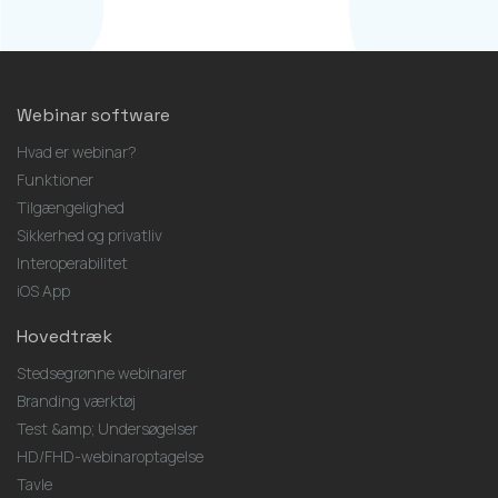
Webinar software
Hvad er webinar?
Funktioner
Tilgængelighed
Sikkerhed og privatliv
Interoperabilitet
iOS App
Hovedtræk
Stedsegrønne webinarer
Branding værktøj
Test &amp; Undersøgelser
HD/FHD-webinaroptagelse
Tavle