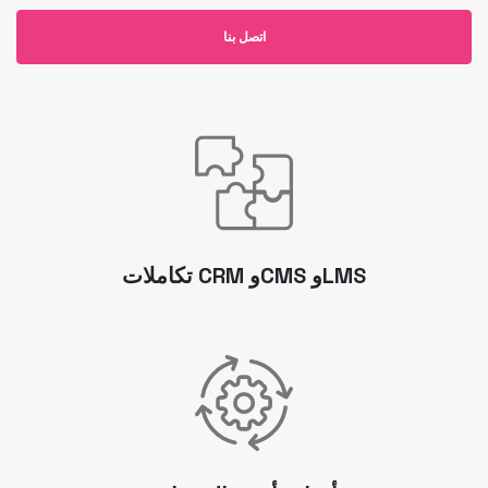
اتصل بنا
تكاملات CRM وCMS وLMS