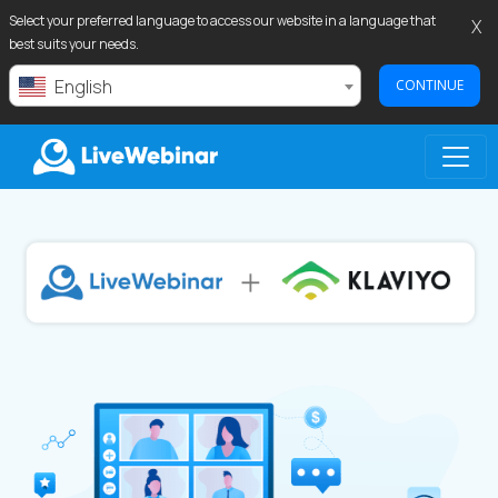
Select your preferred language to access our website in a language that
X
best suits your needs.
English
CONTINUE
LIVEWEBINAR.COM