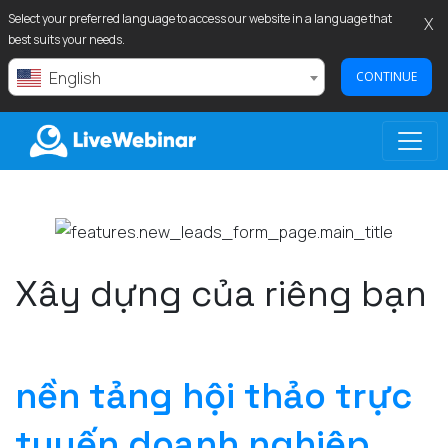
Select your preferred language to access our website in a language that
X
best suits your needs.
English
CONTINUE
LIVEWEBINAR.COM
Xây dựng của riêng bạn
nền tảng hội thảo trực
tuyến doanh nghiệp