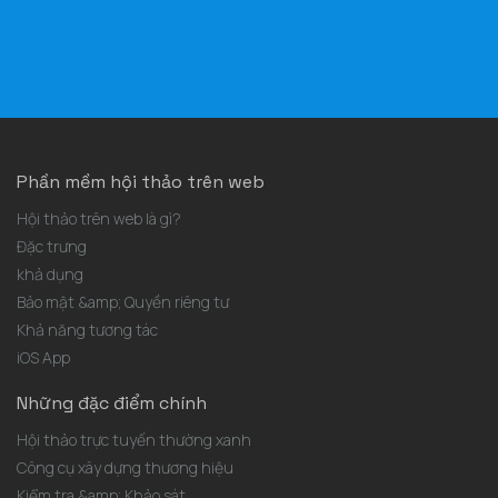
Phần mềm hội thảo trên web
Hội thảo trên web là gì?
Đặc trưng
khả dụng
Bảo mật &amp; Quyền riêng tư
Khả năng tương tác
iOS App
Những đặc điểm chính
Hội thảo trực tuyến thường xanh
Công cụ xây dựng thương hiệu
Kiểm tra &amp; Khảo sát